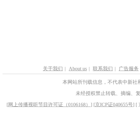
关于我们
|
About us
|
联系我们
|
广告服务
本网站所刊载信息，不代表中新社
未经授权禁止转载、摘编、
[
网上传播视听节目许可证（0106168）
] [
京ICP证040655号
] 