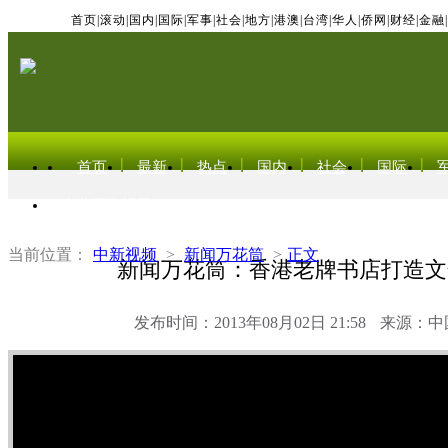
首页
|
滚动
|
国内
|
国际
|
军事
|
社会
|
地方
|
港澳
|
台湾
|
华人
|
侨网
|
财经
|
金融
|
首页
最新
热点
国内
社会
国际
东北亚电视网
当前位置：
中新视频
>
新闻万花筒
>
正文
新闻万花筒：香港老牌书店打造文
发布时间：2013年08月02日 21:58
来源：中