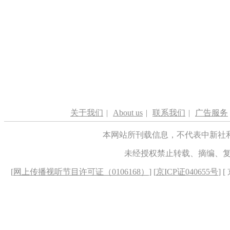
关于我们
|
About us
|
联系我们
|
广告服务
本网站所刊载信息，不代表中新社
未经授权禁止转载、摘编、
[
网上传播视听节目许可证（0106168）
] [
京ICP证040655号
] 