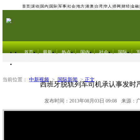
首页
|
滚动
|
国内
|
国际
|
军事
|
社会
|
地方
|
港澳
|
台湾
|
华人
|
侨网
|
财经
|
金融
|
首页
最新
热点
国内
社会
国际
东北亚电视网
当前位置：
中新视频
>
国际新闻
>
正文
西班牙脱轨列车司机承认事发时
发布时间：2013年08月03日 09:08
来源：