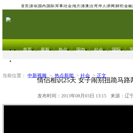
首页
|
滚动
|
国内
|
国际
|
军事
|
社会
|
地方
|
港澳
|
台湾
|
华人
|
侨网
|
财经
|
金融
|
首页
最新
热点
国内
社会
国际
东北亚电视网
当前位置：
中新视频
>
热点新闻
>
社会
>
正文
情侣相识25天 女子闹别扭跪马路
发布时间：2013年08月03日 13:15
来源：辽