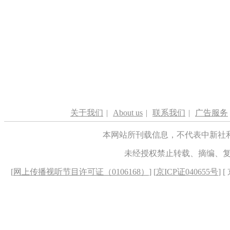
关于我们
|
About us
|
联系我们
|
广告服务
本网站所刊载信息，不代表中新社
未经授权禁止转载、摘编、
[
网上传播视听节目许可证（0106168）
] [
京ICP证040655号
] 