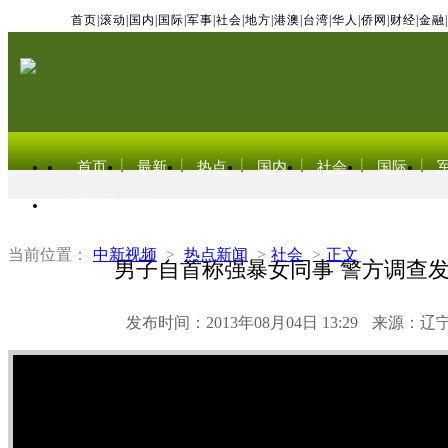
首页
|
滚动
|
国内
|
国际
|
军事
|
社会
|
地方
|
港澳
|
台湾
|
华人
|
侨网
|
财经
|
金融
|
首页
最新
热点
国内
社会
国际
东北亚电视网
当前位置：
中新视频
>
热点新闻
>
社会
>
正文
男子自首称强暴女同事 警方调查
发布时间：2013年08月04日 13:29
来源：辽