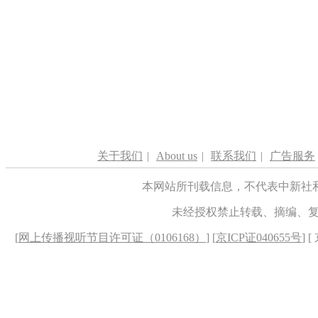
关于我们
|
About us
|
联系我们
|
广告服务
本网站所刊载信息，不代表中新社
未经授权禁止转载、摘编、
[
网上传播视听节目许可证（0106168）
] [
京ICP证040655号
] 