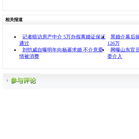
相关报道
记者暗访房产中介 5万办假离婚证保证
黑婚介幕后操
通过
126万
刘恺威自曝明年向杨幂求婚 不介意爱
网曝山东官员
情被消费
委介入