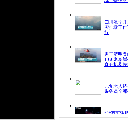
城，保护不
四川冕宁县
灾扑救工作
行
男子清明登
1050米悬
直升机悬停
九旬老人挤
乘务员全部
“所有车辆
开！”儿童
警急速救助