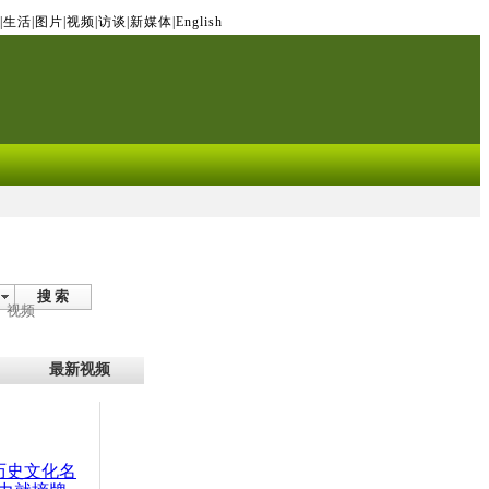
|
生活
|
图片
|
视频
|
访谈
|
新媒体
|
English
搜 索
视频
最新视频
：历史文化名