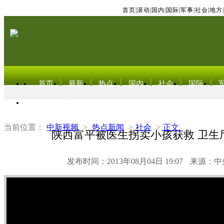
首页
|
滚动
|
国内
|
国际
|
军事
|
社会
|
地方
|
首页
最新
热点
国内
社会
国际
东北亚电视网
当前位置：
中新视频
>
热点新闻
>
社会
>
正文
陕西富平被医生拐卖小孩获救 卫生
发布时间：2013年08月04日 19:07
来源：中