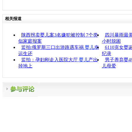
相关报道
陕西拐卖婴儿案3名嫌犯被控制 7个类
四川暴雨最
似家庭报案
小时脱困
监拍:俄罗斯三口出游路遇车祸
婴儿
幸
6110克女
运生还
纪录
监拍：孕妇刚走入医院大厅
婴儿
产出
男子养弃婴4
掉地上
儿母爱