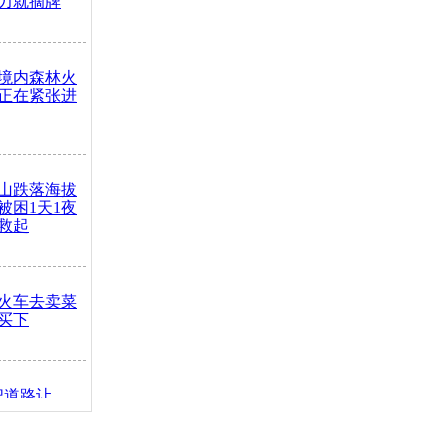
力就摘牌
境内森林火
正在紧张进
山跌落海拔
崖被困1天1夜
救起
火车去卖菜
买下
把道路让
突发疾病交