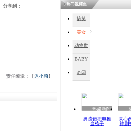
热门视频集
分享到：
四川一精神
搞笑
病发持大锤
美女
探访传承四
动物世
俗：近万民
英省亲送行
界
BABY
秀
奇闻
责任编辑：【
迟小莉
】
小伙骑车逆
崩溃 网上
因
热点新闻
四川兴文苗
度苗族花山
男孩错把电推
真心
当梳子
神剧