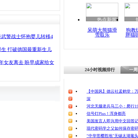
清明祭英烈
魂
热点新闻
呆萌大熊猫滑
狗教
雪取乐
胖猫
陕卫生厅:
美武警战士怀抱婴儿转移4
儿案
婴诞生 打破德国最重新生儿
年女友离去 盼早成家给女
24小时视频排行
一周
【中国风】德云社孟鹤堂：万
深
河北无腿老兵马三小：爬行19
信号灯Plus！浑身都亮
美国发言人即兴用中文回答
现代密码学之父如何保存密
“中华赏樱胜地”无锡太湖鼋