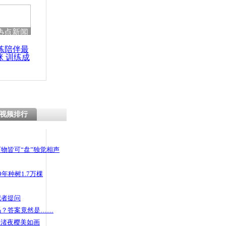
 哀思悼忠
热点新闻
练陪伴最
咪 训练成
彻查拐卖婴
功瘦身
视频排行
物皆可“盘”独觉相声
年种树1.7万棵
记者提问
码？答案竟然是……
头渚夜樱美如画