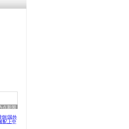
残疾男子因
砸银行
千年传统习
众为娥皇女
行被查情绪
回答崩溃原
热点新闻
乡上万人欢
节
醉倒!国外
被配上中
国民乐