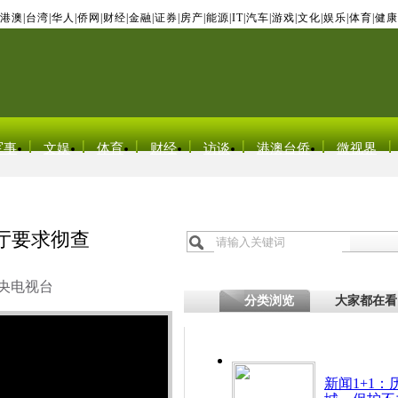
港澳
|
台湾
|
华人
|
侨网
|
财经
|
金融
|
证券
|
房产
|
能源
|
IT
|
汽车
|
游戏
|
文化
|
娱乐
|
体育
|
健康
军事
文娱
体育
财经
访谈
港澳台侨
微视界
厅要求彻查
央电视台
分类浏览
大家都在看
新闻1+1