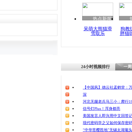
清明祭英烈
魂
热点新闻
呆萌大熊猫滑
狗教
雪取乐
胖猫
无牌证警车
者
24小时视频排行
一周
【中国风】德云社孟鹤堂：万
深
河北无腿老兵马三小：爬行19
信号灯Plus！浑身都亮
美国发言人即兴用中文回答
现代密码学之父如何保存密
“中华赏樱胜地”无锡太湖鼋