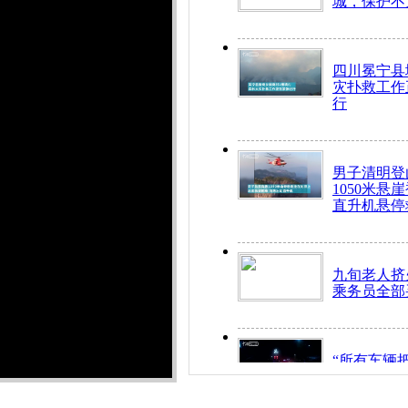
城，保护不
四川冕宁县
灾扑救工作
行
男子清明登
1050米悬
直升机悬停
九旬老人挤
乘务员全部
“所有车辆
开！”儿童
警急速救助