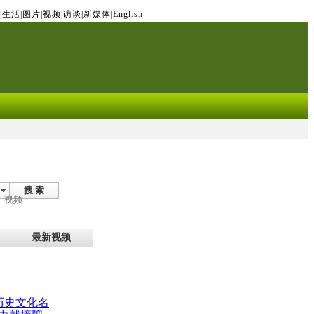
|
生活
|
图片
|
视频
|
访谈
|
新媒体
|
English
搜 索
视频
最新视频
：历史文化名