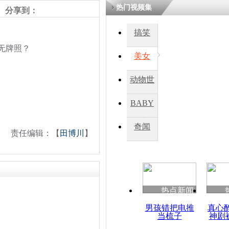
热门视频集
分享到：
四川一精神
搞笑
病发持大锤
无牌照？
美女
探访传承四
动物世
俗：近万民
英省亲送行
界
BABY
秀
奇闻
责任编辑：【
田博川
】
小伙骑车逆
崩溃 网上
因
热点新闻
四川兴文苗
度苗族花山
男孩错把电推
真心
当梳子
神剧