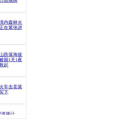
力就摘牌
境内森林火
正在紧张进
山跌落海拔
崖被困1天1夜
救起
火车去卖菜
买下
把道路让
突发疾病交