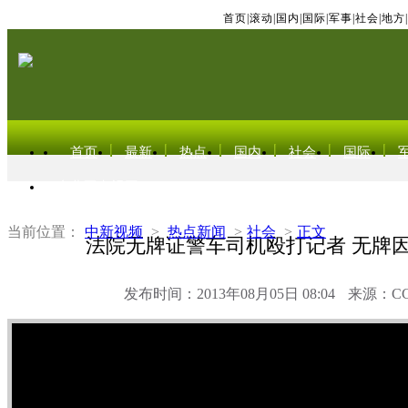
首页
|
滚动
|
国内
|
国际
|
军事
|
社会
|
地方
|
首页
最新
热点
国内
社会
国际
东北亚电视网
当前位置：
中新视频
>
热点新闻
>
社会
>
正文
法院无牌证警车司机殴打记者 无牌因
发布时间：2013年08月05日 08:04
来源：C