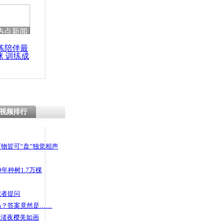
 哀思悼忠
热点新闻
练陪伴最
咪 训练成
司机殴打记
功瘦身
视频排行
物皆可“盘”独觉相声
年种树1.7万棵
记者提问
码？答案竟然是……
头渚夜樱美如画