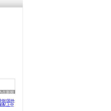
残疾男子因
砸银行
千年传统习
众为娥皇女
行被查情绪
回答崩溃原
热点新闻
乡上万人欢
节
醉倒!国外
被配上中
国民乐