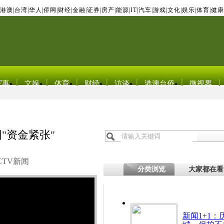
港澳
|
台湾
|
华人
|
侨网
|
财经
|
金融
|
证券
|
房产
|
能源
|
IT
|
汽车
|
游戏
|
文化
|
娱乐
|
体育
|
健康
军事
文娱
体育
财经
访谈
港澳台侨
微视界
"资金紧张"
CTV新闻
分类浏览
大家都在看
新闻1+1