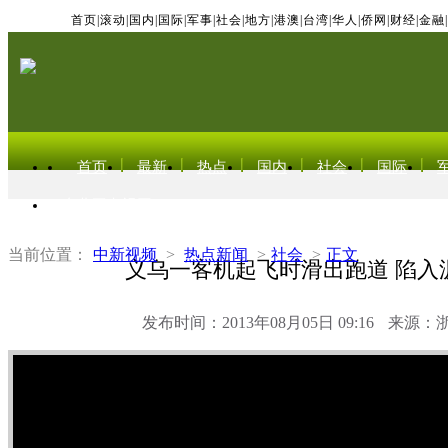
首页
|
滚动
|
国内
|
国际
|
军事
|
社会
|
地方
|
港澳
|
台湾
|
华人
|
侨网
|
财经
|
金融
|
首页
最新
热点
国内
社会
国际
东北亚电视网
当前位置：
中新视频
>
热点新闻
>
社会
>
正文
义乌一客机起飞时滑出跑道 陷入
发布时间：2013年08月05日 09:16
来源：