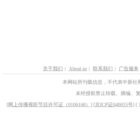
关于我们
|
About us
|
联系我们
|
广告服务
本网站所刊载信息，不代表中新社
未经授权禁止转载、摘编、
[
网上传播视听节目许可证（0106168）
] [
京ICP证040655号
] 