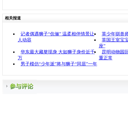
相关报道
记者偶遇狮子“伉俪” 温柔相伴情景让
英少年驯兽
人动容
英国王室宝宝
座”
华东最大藏獒现身 大如狮子身价近千
昆明动物园回
万
重正常
男子模仿“少年派”将与狮子“同居”一年