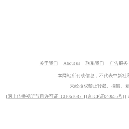
关于我们
|
About us
|
联系我们
|
广告服务
本网站所刊载信息，不代表中新社
未经授权禁止转载、摘编、
[
网上传播视听节目许可证（0106168）
] [
京ICP证040655号
] 