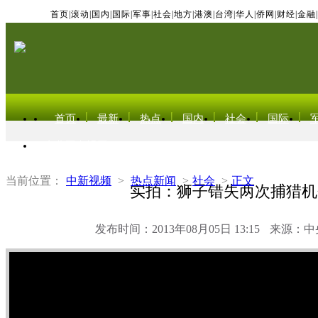
首页
|
滚动
|
国内
|
国际
|
军事
|
社会
|
地方
|
港澳
|
台湾
|
华人
|
侨网
|
财经
|
金融
|
首页
最新
热点
国内
社会
国际
东北亚电视网
当前位置：
中新视频
>
热点新闻
>
社会
>
正文
实拍：狮子错失两次捕猎机
发布时间：2013年08月05日 13:15
来源：中