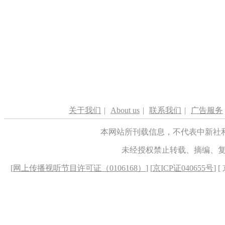
关于我们
|
About us
|
联系我们
|
广告服务
本网站所刊载信息，不代表中新社
未经授权禁止转载、摘编、
[
网上传播视听节目许可证（0106168）
] [
京ICP证040655号
] 