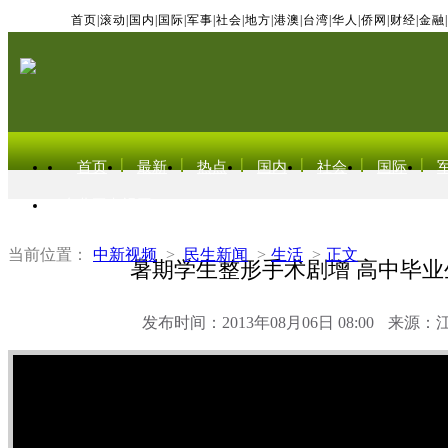
首页
|
滚动
|
国内
|
国际
|
军事
|
社会
|
地方
|
港澳
|
台湾
|
华人
|
侨网
|
财经
|
金融
|
首页
最新
热点
国内
社会
国际
东北亚电视网
当前位置：
中新视频
>
民生新闻
>
生活
>
正文
暑期学生整形手术剧增 高中毕业
发布时间：2013年08月06日 08:00
来源：