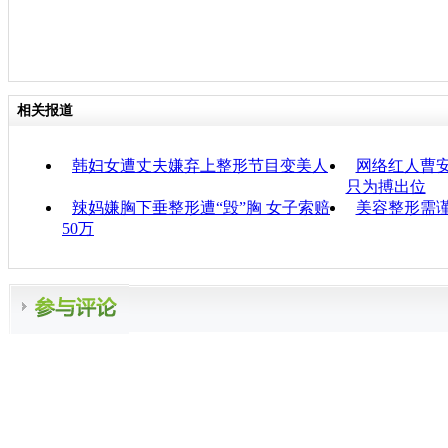
相关报道
韩妇女遭丈夫嫌弃上整形节目变美人
网络红人曹
只为搏出位
辣妈嫌胸下垂整形遭“毁”胸 女子索赔
美容整形需谨
50万