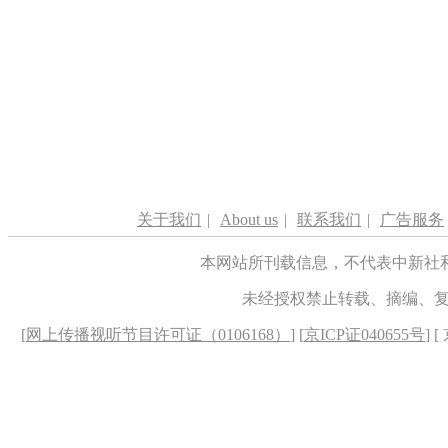
关于我们
|
About us
|
联系我们
|
广告服务
本网站所刊载信息，不代表中新社
未经授权禁止转载、摘编、
[
网上传播视听节目许可证（0106168）
] [
京ICP证040655号
] 