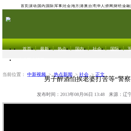
首页
|
滚动
|
国内
|
国际
|
军事
|
社会
|
地方
|
港澳
|
台湾
|
华人
|
侨网
|
财经
|
金融
|
首页
最新
热点
国内
社会
国际
东北亚电视网
当前位置：
中新视频
>
热点新闻
>
社会
>
正文
男子醉酒怕挨老婆打苦等“警察
发布时间：2013年08月06日 13:48
来源：辽