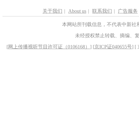
关于我们
|
About us
|
联系我们
|
广告服务
本网站所刊载信息，不代表中新社
未经授权禁止转载、摘编、
[
网上传播视听节目许可证（0106168）
] [
京ICP证040655号
] 