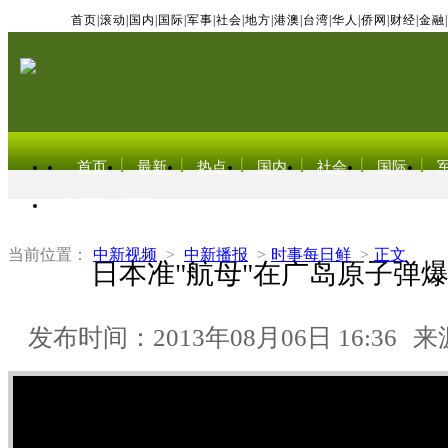
首页
|
滚动
|
国内
|
国际
|
军事
|
社会
|
地方
|
港澳
|
台湾
|
华人
|
侨网
|
财经
|
金融
|
首页
最新
热点
国内
社会
国际
东北亚电视网
当前位置：
中新视频
>
中新播报
>
时事每日鲜
>
正文
日本准"航母"在广岛原子弹
发布时间：2013年08月06日 16:36
来