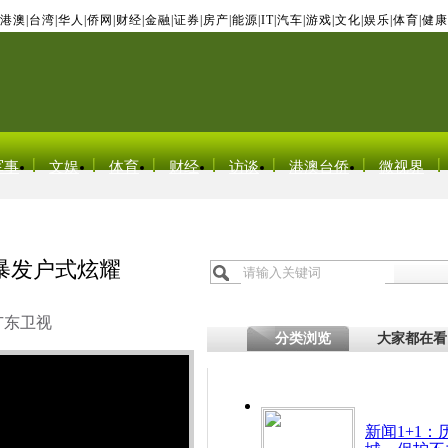
港澳
|
台湾
|
华人
|
侨网
|
财经
|
金融
|
证券
|
房产
|
能源
|
IT
|
汽车
|
游戏
|
文化
|
娱乐
|
体育
|
健康
军事
文娱
体育
财经
访谈
港澳台侨
微视界
暴发户式炫耀
广东卫视
分类浏览
大家都在看
新闻1+1