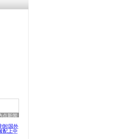
残疾男子因
砸银行
千年传统习
众为娥皇女
行被查情绪
回答崩溃原
热点新闻
乡上万人欢
节
醉倒!国外
被配上中
国民乐