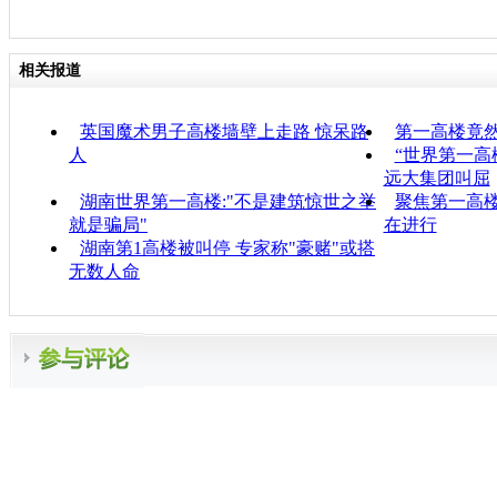
相关报道
英国魔术男子高楼墙壁上走路 惊呆路
第一高楼竟
人
“世界第一高
远大集团叫屈
湖南世界第一高楼:"不是建筑惊世之举
聚焦第一高楼
就是骗局"
在进行
湖南第1高楼被叫停 专家称"豪赌"或搭
无数人命