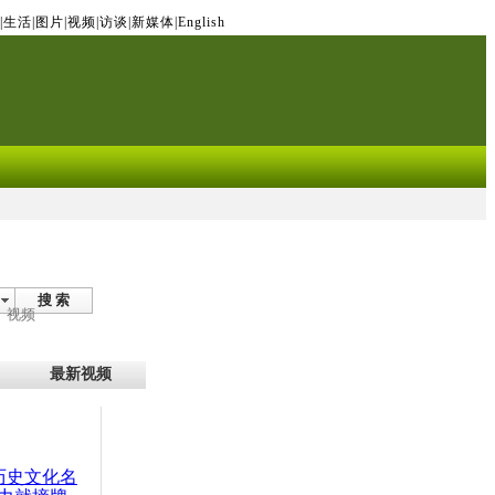
|
生活
|
图片
|
视频
|
访谈
|
新媒体
|
English
搜 索
视频
最新视频
：历史文化名