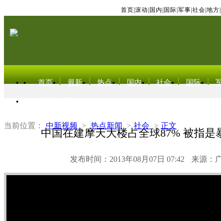
首页
|
滚动
|
国内
|
国际
|
军事
|
社会
|
地方
|
首页
最新
热点
国内
社会
国际
东北亚电视网
当前位置：
中新视频
>
热点新闻
>
社会
>
正文
中国在建摩天大楼占全球87% 被指是
发布时间：2013年08月07日 07:42
来源：