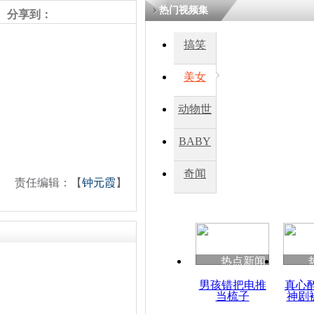
热门视频集
分享到：
四川一精神
搞笑
病发持大锤
美女
探访传承四
动物世
俗：近万民
英省亲送行
界
BABY
秀
奇闻
责任编辑：【
钟元霞
】
小伙骑车逆
崩溃 网上
因
热点新闻
四川兴文苗
度苗族花山
男孩错把电推
真心
当梳子
神剧