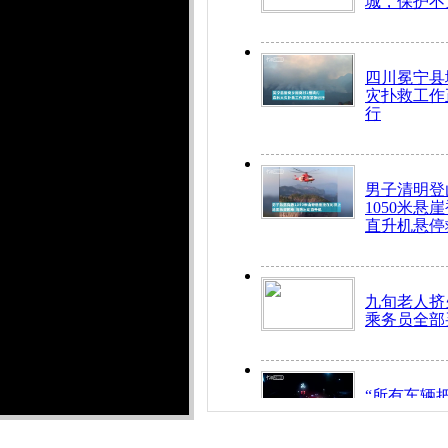
城，保护不
四川冕宁县
灾扑救工作
行
男子清明登
1050米悬
直升机悬停
九旬老人挤
乘务员全部
“所有车辆
开！”儿童
警急速救助