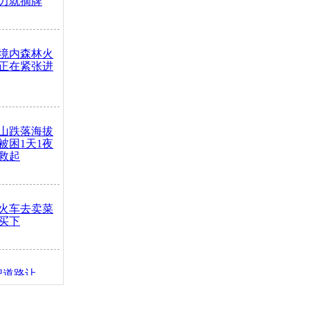
力就摘牌
境内森林火
正在紧张进
山跌落海拔
崖被困1天1夜
救起
火车去卖菜
买下
把道路让
突发疾病交