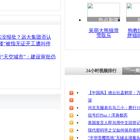
清明祭英烈
魂
热点新闻
呆萌大熊猫滑
狗教
雪取乐
胖猫
中国在建摩
然没报批？远大集团否认
球87% 被
楼”被指无证开工遭叫停
炫耀
“天空城市”：建设审批仍
24小时视频排行
一周
【中国风】德云社孟鹤堂：万
深
河北无腿老兵马三小：爬行19
信号灯Plus！浑身都亮
美国发言人即兴用中文回答
现代密码学之父如何保存密
“中华赏樱胜地”无锡太湖鼋