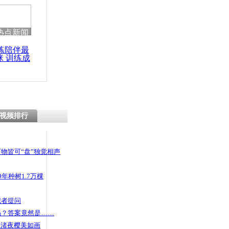
 哀思悼忠
热点新闻
练陪伴最
咪 训练成
天大楼占全
功瘦身
指是暴发户式
视频排行
物皆可“盘”独觉相声
年种树1.7万棵
记者提问
码？答案竟然是……
头渚夜樱美如画