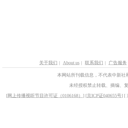
关于我们
|
About us
|
联系我们
|
广告服务
本网站所刊载信息，不代表中新社
未经授权禁止转载、摘编、
[
网上传播视听节目许可证（0106168）
] [
京ICP证040655号
] 