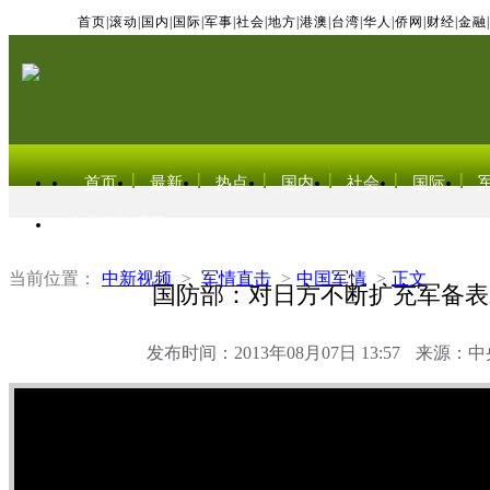
首页
|
滚动
|
国内
|
国际
|
军事
|
社会
|
地方
|
港澳
|
台湾
|
华人
|
侨网
|
财经
|
金融
|
首页
最新
热点
国内
社会
国际
东北亚电视网
当前位置：
中新视频
>
军情直击
>
中国军情
>
正文
国防部：对日方不断扩充军备表
发布时间：2013年08月07日 13:57
来源：中