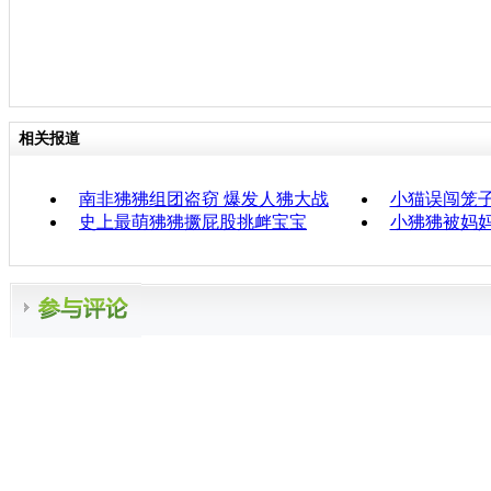
相关报道
南非狒狒组团盗窃 爆发人狒大战
小猫误闯笼
史上最萌狒狒撅屁股挑衅宝宝
小狒狒被妈