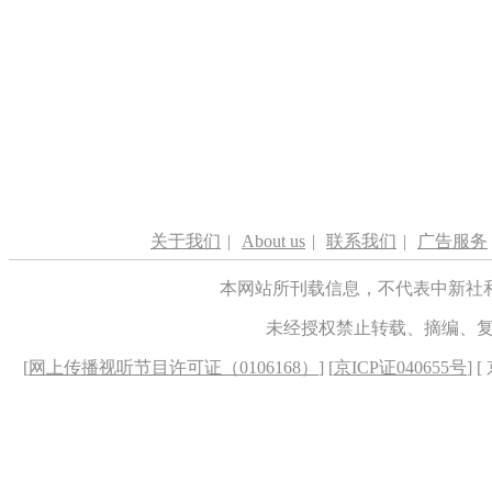
关于我们
|
About us
|
联系我们
|
广告服务
本网站所刊载信息，不代表中新社
未经授权禁止转载、摘编、
[
网上传播视听节目许可证（0106168）
] [
京ICP证040655号
] 