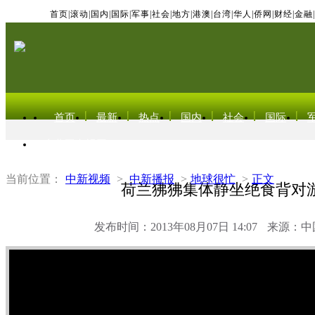
首页
|
滚动
|
国内
|
国际
|
军事
|
社会
|
地方
|
港澳
|
台湾
|
华人
|
侨网
|
财经
|
金融
|
首页
最新
热点
国内
社会
国际
东北亚电视网
当前位置：
中新视频
>
中新播报
>
地球很忙
>
正文
荷兰狒狒集体静坐绝食背对
发布时间：2013年08月07日 14:07
来源：中