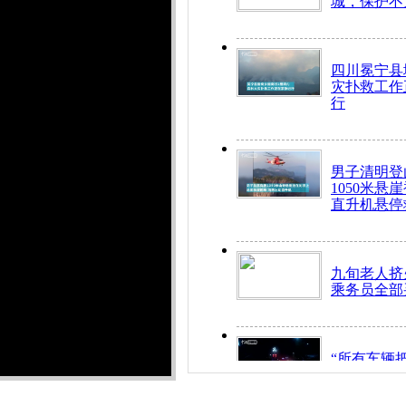
城，保护不
四川冕宁县
灾扑救工作
行
男子清明登
1050米悬
直升机悬停
九旬老人挤
乘务员全部
“所有车辆
开！”儿童
警急速救助