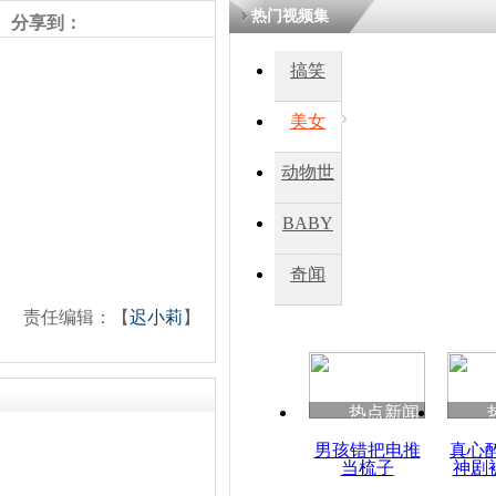
热门视频集
分享到：
四川一精神
搞笑
病发持大锤
美女
探访传承四
动物世
俗：近万民
英省亲送行
界
BABY
秀
奇闻
小伙骑车逆
崩溃 网上
责任编辑：【
迟小莉
】
因
热点新闻
四川兴文苗
度苗族花山
男孩错把电推
真心
当梳子
神剧