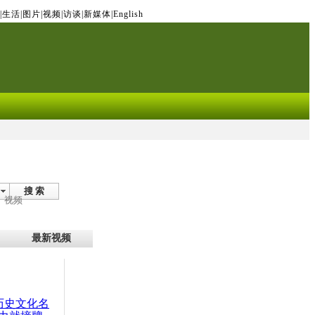
|
生活
|
图片
|
视频
|
访谈
|
新媒体
|
English
搜 索
视频
最新视频
：历史文化名