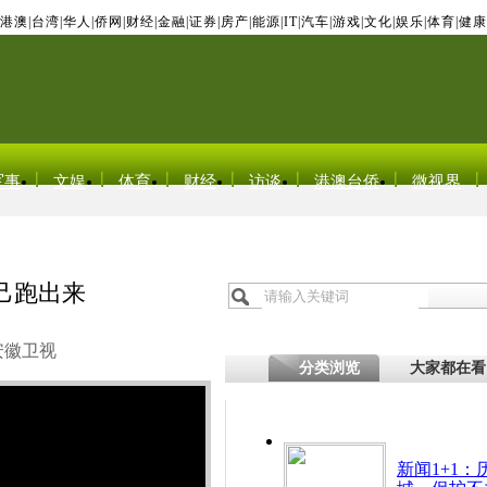
港澳
|
台湾
|
华人
|
侨网
|
财经
|
金融
|
证券
|
房产
|
能源
|
IT
|
汽车
|
游戏
|
文化
|
娱乐
|
体育
|
健康
军事
文娱
体育
财经
访谈
港澳台侨
微视界
己跑出来
安徽卫视
分类浏览
大家都在看
新闻1+1