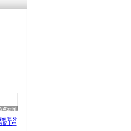
残疾男子因
砸银行
千年传统习
众为娥皇女
行被查情绪
回答崩溃原
热点新闻
乡上万人欢
节
醉倒!国外
被配上中
国民乐