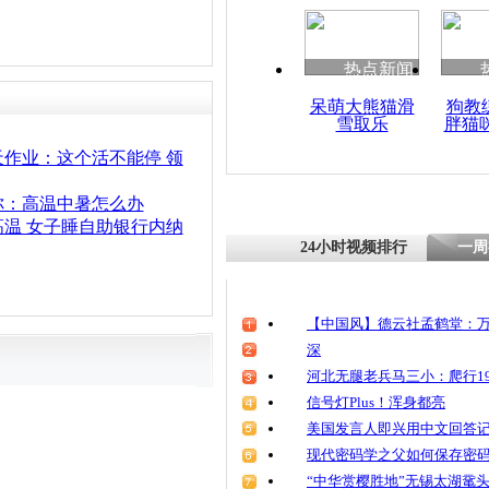
清明祭英烈
魂
热点新闻
呆萌大熊猫滑
狗教
雪取乐
胖猫
男子酒驾躲
难耐高温自
作业：这个活不能停 领
你：高温中暑怎么办
温 女子睡自助银行内纳
24小时视频排行
一周
【中国风】德云社孟鹤堂：万
深
河北无腿老兵马三小：爬行19
信号灯Plus！浑身都亮
美国发言人即兴用中文回答
现代密码学之父如何保存密
“中华赏樱胜地”无锡太湖鼋