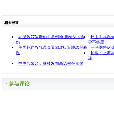
相关报道
高温致77岁老伯中暑倒地 肌肉深度烫
环卫工高温天
伤
导不答应
美国死亡谷气温直逼53.3℃ 近地球最高
一张图告诉
温
拍客：上海高
凉
中央气象台：继续发布高温橙色预警