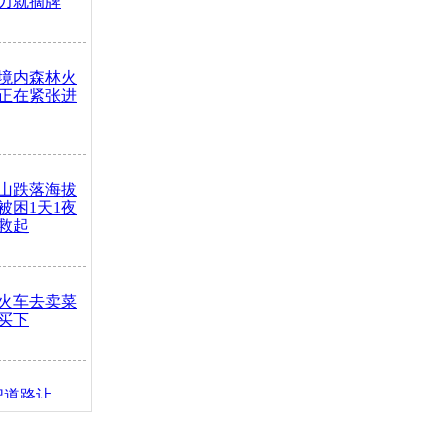
力就摘牌
境内森林火
正在紧张进
山跌落海拔
崖被困1天1夜
救起
火车去卖菜
买下
把道路让
突发疾病交