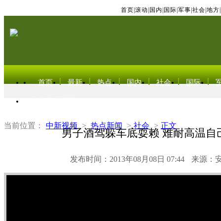
首页
|
滚动
|
国内
|
国际
|
军事
|
社会
|
地方
|
首页
最新
热点
国内
社会
国际
东北亚电视网
当前位置：
中新视频
>
热点新闻
>
社会
>
正文
男子酒驾躲车底耍赖 难耐高温自
发布时间：2013年08月08日 07:44
来源：