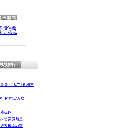
 哀思悼忠
热点新闻
练陪伴最
咪 训练成
车底耍赖
功瘦身
己跑出来
视频排行
物皆可“盘”独觉相声
年种树1.7万棵
记者提问
码？答案竟然是……
头渚夜樱美如画