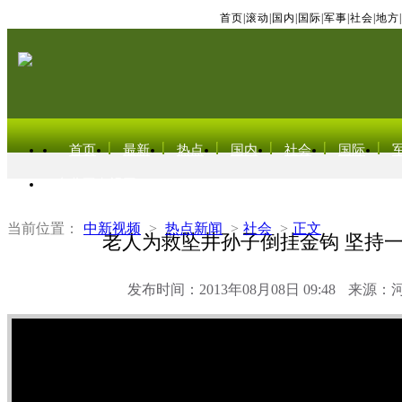
首页
|
滚动
|
国内
|
国际
|
军事
|
社会
|
地方
|
首页
最新
热点
国内
社会
国际
东北亚电视网
当前位置：
中新视频
>
热点新闻
>
社会
>
正文
老人为救坠井孙子倒挂金钩 坚持
发布时间：2013年08月08日 09:48
来源：