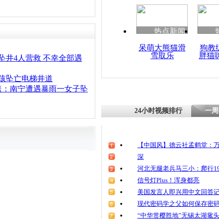
清明祭英烈
魂
热点新闻
呆萌大熊猫滑
狗教
雪取乐
胖猫
老人为救坠
坠井4人营救 不幸全部遇
金钩 坚持
孩坠亡电梯井道
盖：南宁遭遇暴雨一女子坠
24小时视频排行
一周
【中国风】德云社孟鹤堂：万
深
河北无腿老兵马三小：爬行19
信号灯Plus！浑身都亮
美国发言人即兴用中文回答
现代密码学之父如何保存密
“中华赏樱胜地”无锡太湖鼋