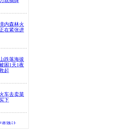
力就摘牌
境内森林火
正在紧张进
山跌落海拔
崖被困1天1夜
救起
火车去卖菜
买下
把道路让
突发疾病交