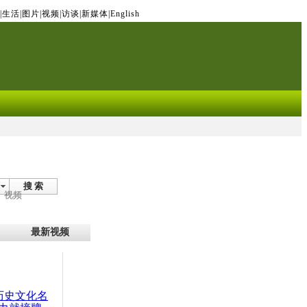
|
生活
|
图片
|
视频
|
访谈
|
新媒体
|
English
搜 索
视频
最新视频
：历史文化名