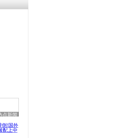
残疾男子因
砸银行
千年传统习
众为娥皇女
行被查情绪
回答崩溃原
热点新闻
乡上万人欢
节
醉倒!国外
被配上中
国民乐