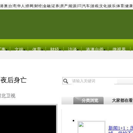
港澳
|
台湾
|
华人
|
侨网
|
财经
|
金融
|
证券
|
房产
|
能源
|
IT
|
汽车
|
游戏
|
文化
|
娱乐
|
体育
|
健康
军事
文娱
体育
财经
访谈
港澳台侨
微视界
一夜后身亡
河北卫视
分类浏览
大家都在看
新闻1+1