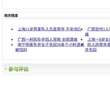
相关报道
上海11岁男童坠入无盖窨井 不幸溺亡
广西贺州1人
难
广西一村民坠井四人营救 全部遇难
上海一8岁女
南宁雨夜坠井女子失踪50多个小时遗体
吃人的窨井
被找到
井失踪