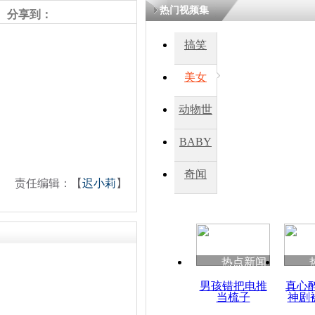
热门视频集
分享到：
四川一精神
搞笑
病发持大锤
美女
探访传承四
动物世
俗：近万民
英省亲送行
界
BABY
秀
奇闻
责任编辑：【
迟小莉
】
小伙骑车逆
崩溃 网上
因
热点新闻
四川兴文苗
度苗族花山
男孩错把电推
真心
当梳子
神剧