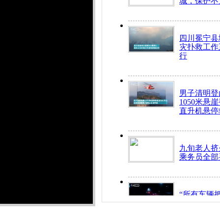
城，保护不
四川冕宁县
灾扑救工作
行
男子清明登
1050米悬
直升机悬停
九旬老人挤
乘务员全部
“所有车辆
开！”儿童
警急速救助