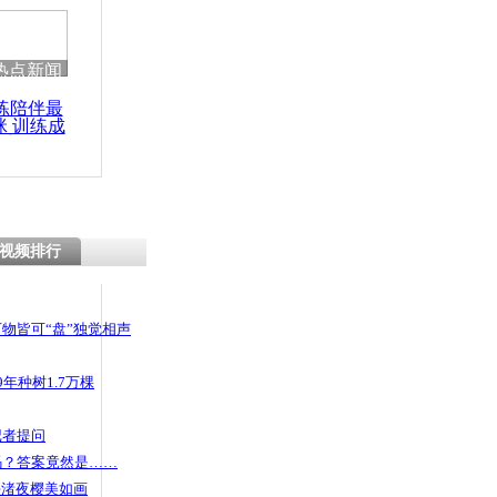
 哀思悼忠
热点新闻
练陪伴最
咪 训练成
井孙子倒挂
功瘦身
一夜后身亡
视频排行
物皆可“盘”独觉相声
年种树1.7万棵
记者提问
码？答案竟然是……
头渚夜樱美如画