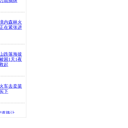
力就摘牌
境内森林火
正在紧张进
山跌落海拔
崖被困1天1夜
救起
火车去卖菜
买下
把道路让
突发疾病交