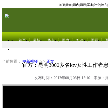
首页
|
滚动
|
国内
|
国际
|
军事
|
社会
|
地方
|
首页
最新
热点
国内
社会
国际
东北亚电视网
当前位置：
中新视频
> >
正文
官方：昆明3000多名ktv女性工作者
发布时间：2013年08月08日 13:10
来源：