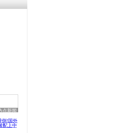
残疾男子因
砸银行
千年传统习
众为娥皇女
行被查情绪
回答崩溃原
热点新闻
乡上万人欢
节
醉倒!国外
被配上中
国民乐