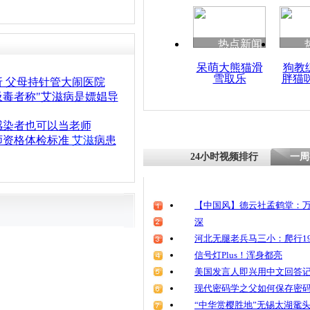
清明祭英烈
魂
热点新闻
呆萌大熊猫滑
狗教
雪取乐
胖猫
官方：昆明3
 父母持针管大闹医院
ktv女性工
吸毒者称"艾滋病是嫖娼导
系讹传
感染者也可以当老师
师资格体检标准
艾滋
病患
24小时视频排行
一周
【中国风】德云社孟鹤堂：万
深
河北无腿老兵马三小：爬行19
信号灯Plus！浑身都亮
美国发言人即兴用中文回答
现代密码学之父如何保存密
“中华赏樱胜地”无锡太湖鼋