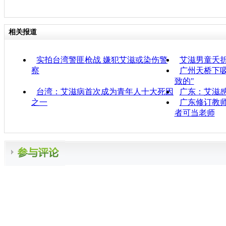
相关报道
实拍台湾警匪枪战 嫌犯艾滋或染伤警
艾滋男童夭折
察
广州天桥下
致的"
台湾：艾滋病首次成为青年人十大死因
广东：艾滋
之一
广东修订教
者可当老师