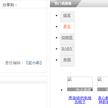
热门视频集
分享到：
四川一精神
搞笑
病发持大锤
美女
探访传承四
动物世
俗：近万民
英省亲送行
界
BABY
秀
奇闻
责任编辑：【
迟小莉
】
小伙骑车逆
崩溃 网上
因
热点新闻
四川兴文苗
度苗族花山
男孩错把电推
真心
当梳子
神剧