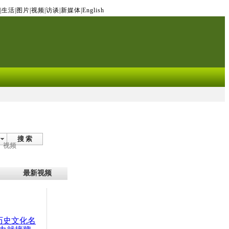
|
生活
|
图片
|
视频
|
访谈
|
新媒体
|
English
搜 索
视频
最新视频
：历史文化名