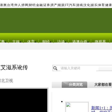
港澳
|
台湾
|
华人
|
侨网
|
财经
|
金融
|
证券
|
房产
|
能源
|
IT
|
汽车
|
游戏
|
文化
|
娱乐
|
体育
|
健康
军事
文娱
体育
财经
访谈
港澳台侨
微视界
患艾滋系讹传
河北卫视
分类浏览
大家都在看
新闻1+1