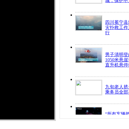
城，保护不
四川冕宁县
灾扑救工作
行
男子清明登
1050米悬
直升机悬停
九旬老人挤
乘务员全部
“所有车辆
开！”儿童
警急速救助