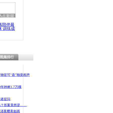
 哀思悼忠
热点新闻
练陪伴最
咪 训练成
000多名
功瘦身
作者患艾滋
视频排行
物皆可“盘”独觉相声
年种树1.7万棵
记者提问
码？答案竟然是……
头渚夜樱美如画