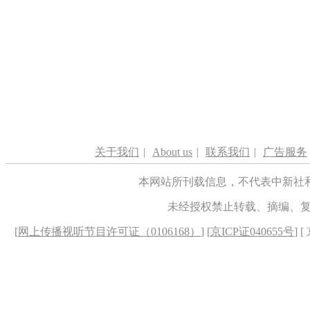
关于我们
|
About us
|
联系我们
|
广告服务
本网站所刊载信息，不代表中新社
未经授权禁止转载、摘编、
[
网上传播视听节目许可证（0106168）
] [
京ICP证040655号
] 