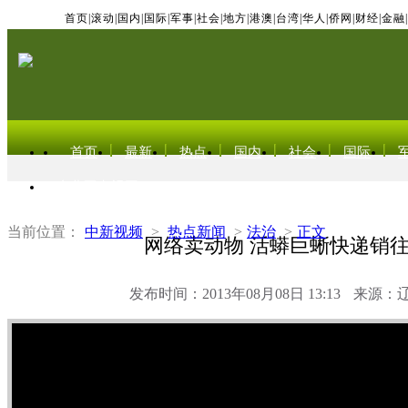
首页
|
滚动
|
国内
|
国际
|
军事
|
社会
|
地方
|
港澳
|
台湾
|
华人
|
侨网
|
财经
|
金融
|
首页
最新
热点
国内
社会
国际
东北亚电视网
当前位置：
中新视频
>
热点新闻
>
法治
>
正文
网络卖动物 活蟒巨蜥快递销
发布时间：2013年08月08日 13:13
来源：