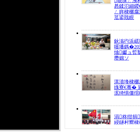
唬琛ㄥ洟
惎鍒氾細鍐
ㄥ姩棣欐腐
笟鍙戝睍
鈥滃彴浜屼
嗘墦鎷�20
熻钀ュ晢
瓒婂ソ
淇濆埄棣欐腐
媿寮€骞�
泦绮惧僵绾
涓柊绀捐
綅鐩村嚮棣
搴�24灏忔