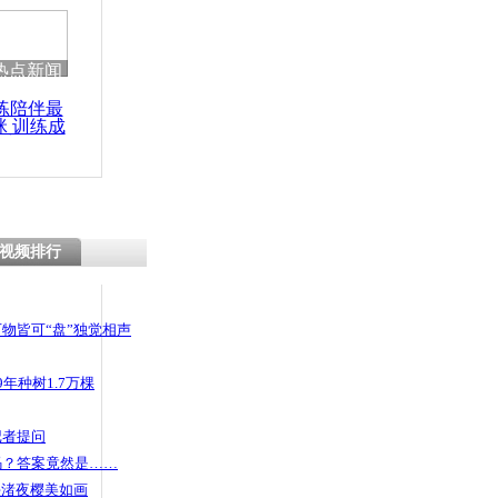
热点新闻
练陪伴最
咪 训练成
功瘦身
视频排行
物皆可“盘”独觉相声
年种树1.7万棵
记者提问
码？答案竟然是……
头渚夜樱美如画