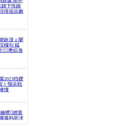
杩旀腐 闇嶅
€鍏卞悓鎺
浣撹偛浜嬩
唬鈥濆ぇ闄
浣欏勾 鎰
鐜瓒婃潵
2023绉嬫
 宸ㄤ綔浜戦
峰憟
鑰呭鐐逛
欐腐杩庡浗
椂