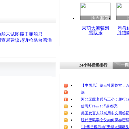
热点新闻
呆萌大熊猫滑
狗教
雪取乐
胖猫
渔船未试图撞击菲船只
调查局建议起诉枪杀台湾渔
24小时视频排行
一周
【中国风】德云社孟鹤堂：万
深
河北无腿老兵马三小：爬行19
信号灯Plus！浑身都亮
美国发言人即兴用中文回答
现代密码学之父如何保存密
“中华赏樱胜地”无锡太湖鼋