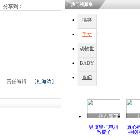
热门视频集
分享到：
鏉庡瓒呭
氳嚧杈烇細
搞笑
睍涓洪娓
閬囧拰鎴愭
美女
动物世
菲律宾特使
者家属道歉
界
BABY
秀
奇闻
责任编辑：【
杜海涛
】
热点新闻
男孩错把电推
真心
当梳子
神剧