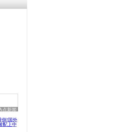
浗搴嗛厭浼
鍥藉鍙戝
甫鏉ユ満
灉
抵台向受害
热点新闻
醉倒!国外
被配上中
国民乐