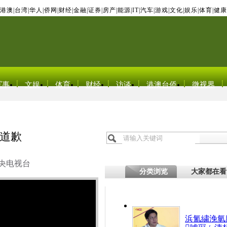
港澳
|
台湾
|
华人
|
侨网
|
财经
|
金融
|
证券
|
房产
|
能源
|
IT
|
汽车
|
游戏
|
文化
|
娱乐
|
体育
|
健康
军事
文娱
体育
财经
访谈
港澳台侨
微视界
道歉
央电视台
分类浏览
大家都在看
浜氳繍浼氫