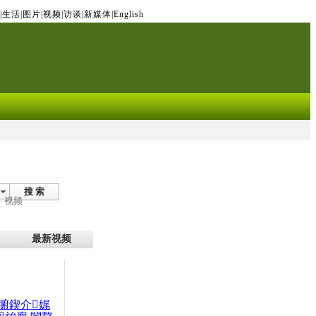
|
生活
|
图片
|
视频
|
访谈
|
新媒体
|
English
搜 索
视频
最新视频
腑鍥介娓