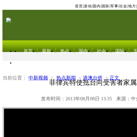
首页
|
滚动
|
国内
|
国际
|
军事
|
社会
|
地方
|
首页
最新
热点
国内
社会
国际
东北亚电视网
当前位置：
中新视频
>
热点新闻
>
港澳台侨
>
正文
菲律宾特使抵台向受害者家属
发布时间：2013年08月08日 13:35
来源：中