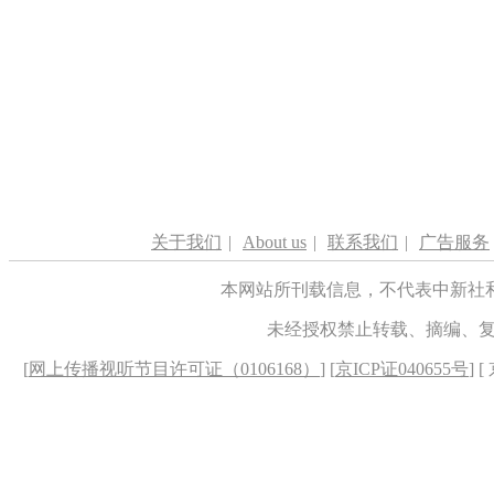
关于我们
|
About us
|
联系我们
|
广告服务
本网站所刊载信息，不代表中新社
未经授权禁止转载、摘编、
[
网上传播视听节目许可证（0106168）
] [
京ICP证040655号
] 