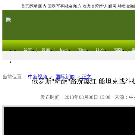
首页
|
滚动
|
国内
|
国际
|
军事
|
社会
|
地方
|
港澳
|
台湾
|
华人
|
侨网
|
财经
|
金融
|
首页
最新
热点
国内
社会
国际
东北亚电视网
当前位置：
中新视频
>
国际新闻
>
正文
俄罗斯"奇葩"路况爆红 船坦克战斗
发布时间：2013年08月08日 15:08
来源：中