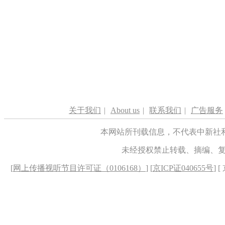
关于我们
|
About us
|
联系我们
|
广告服务
本网站所刊载信息，不代表中新社
未经授权禁止转载、摘编、
[
网上传播视听节目许可证（0106168）
] [
京ICP证040655号
] 