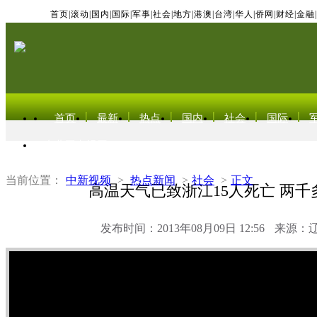
首页
|
滚动
|
国内
|
国际
|
军事
|
社会
|
地方
|
港澳
|
台湾
|
华人
|
侨网
|
财经
|
金融
|
首页
最新
热点
国内
社会
国际
东北亚电视网
当前位置：
中新视频
>
热点新闻
>
社会
>
正文
高温天气已致浙江15人死亡 两千
发布时间：2013年08月09日 12:56
来源：