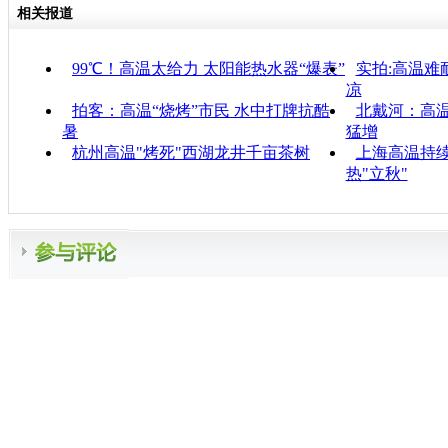
相关报道
99℃！高温太给力 太阳能热水器“爆表”
实拍:高温难
凉
拍客：高温“烧烤”市民 水中打牌抗酷
北戴河：高温
暑
猛增
杭州高温"烤死"西湖龙井千亩茶树
上海高温持续:
热"立秋"