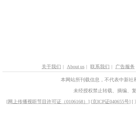
关于我们
|
About us
|
联系我们
|
广告服务
本网站所刊载信息，不代表中新社
未经授权禁止转载、摘编、
[
网上传播视听节目许可证（0106168）
] [
京ICP证040655号
] 