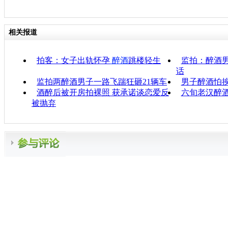
相关报道
拍客：女子出轨怀孕
醉酒
跳楼轻生
监拍：醉酒
话
监拍两醉酒男子一路飞踹狂砸21辆车
男子醉酒怕挨
酒醉后被开房拍裸照 获承诺谈恋爱反
六旬老汉醉
被抛弃