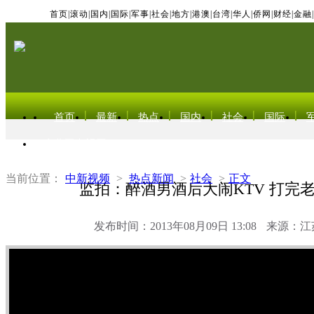
首页
|
滚动
|
国内
|
国际
|
军事
|
社会
|
地方
|
港澳
|
台湾
|
华人
|
侨网
|
财经
|
金融
|
首页
最新
热点
国内
社会
国际
东北亚电视网
当前位置：
中新视频
>
热点新闻
>
社会
>
正文
监拍：醉酒男酒后大闹KTV 打完
发布时间：2013年08月09日 13:08
来源：江