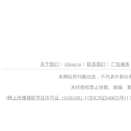
关于我们
|
About us
|
联系我们
|
广告服务
本网站所刊载信息，不代表中新社
未经授权禁止转载、摘编、
[
网上传播视听节目许可证（0106168）
] [
京ICP证040655号
] 