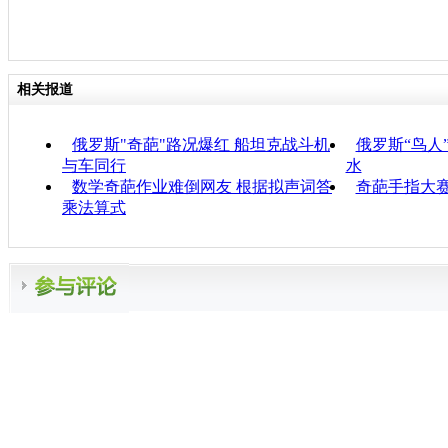
相关报道
俄罗斯"奇葩"路况爆红 船坦克战斗机
俄罗斯“鸟人
与车同行
水
数学奇葩作业难倒网友 根据拟声词答
奇葩手指大赛
乘法算式