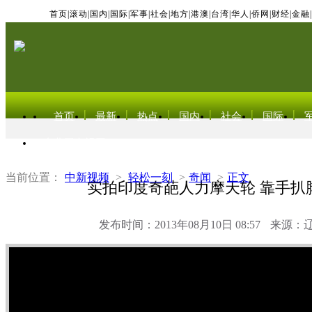
首页
|
滚动
|
国内
|
国际
|
军事
|
社会
|
地方
|
港澳
|
台湾
|
华人
|
侨网
|
财经
|
金融
|
首页
最新
热点
国内
社会
国际
东北亚电视网
当前位置：
中新视频
>
轻松一刻
>
奇闻
>
正文
实拍印度奇葩人力摩天轮 靠手扒
发布时间：2013年08月10日 08:57
来源：