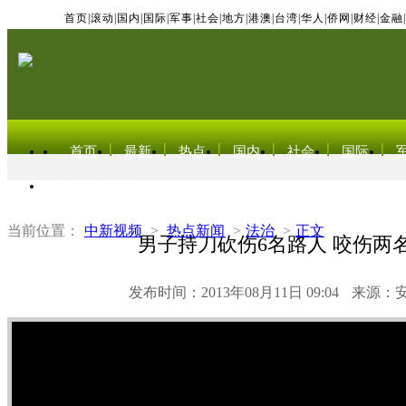
首页
|
滚动
|
国内
|
国际
|
军事
|
社会
|
地方
|
港澳
|
台湾
|
华人
|
侨网
|
财经
|
金融
|
首页
最新
热点
国内
社会
国际
东北亚电视网
当前位置：
中新视频
>
热点新闻
>
法治
>
正文
男子持刀砍伤6名路人 咬伤两
发布时间：2013年08月11日 09:04
来源：