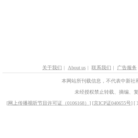
关于我们
|
About us
|
联系我们
|
广告服务
本网站所刊载信息，不代表中新社
未经授权禁止转载、摘编、
[
网上传播视听节目许可证（0106168）
] [
京ICP证040655号
] 