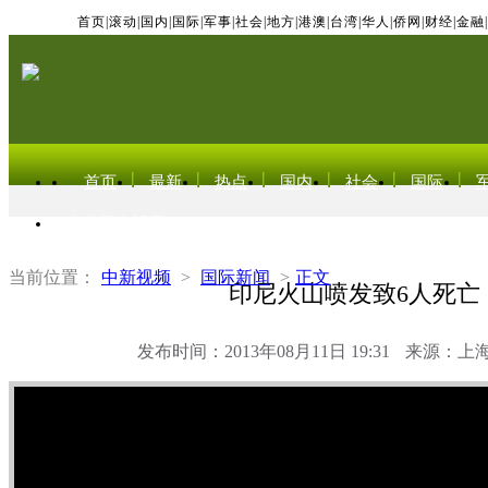
首页
|
滚动
|
国内
|
国际
|
军事
|
社会
|
地方
|
港澳
|
台湾
|
华人
|
侨网
|
财经
|
金融
|
首页
最新
热点
国内
社会
国际
东北亚电视网
当前位置：
中新视频
>
国际新闻
>
正文
印尼火山喷发致6人死亡
发布时间：2013年08月11日 19:31
来源：上