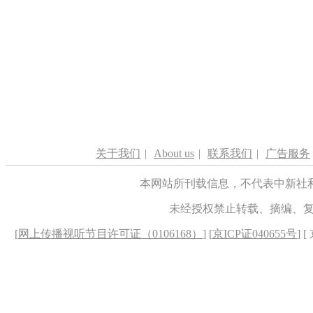
关于我们
|
About us
|
联系我们
|
广告服务
本网站所刊载信息，不代表中新社
未经授权禁止转载、摘编、
[
网上传播视听节目许可证（0106168）
] [
京ICP证040655号
] 