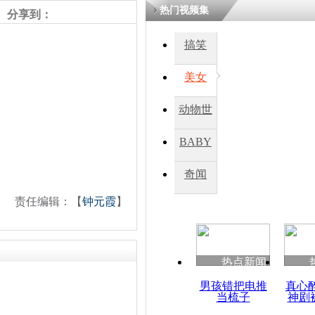
热门视频集
分享到：
搞笑
美女
动物世
界
BABY
秀
奇闻
责任编辑：【
钟元霞
】
热点新闻
男孩错把电推
真心
当梳子
神剧