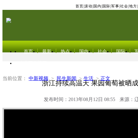
首页
|
滚动
|
国内
|
国际
|
军事
|
社会
|
地方
|
首页
最新
热点
国内
社会
国际
东北亚电视网
当前位置：
中新视频
>
民生新闻
>
生活
>
正文
浙江持续高温天 果园葡萄被晒
发布时间：2013年08月12日 08:55
来源：