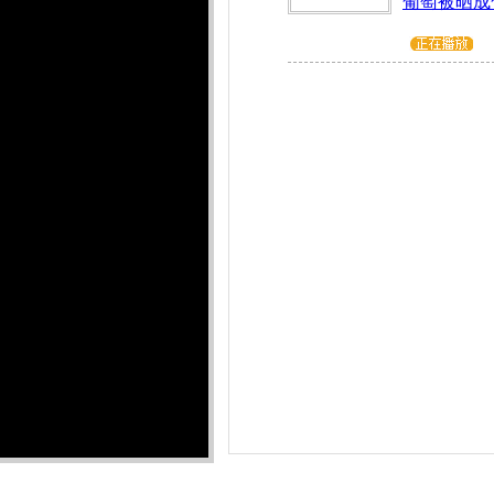
葡萄被晒成