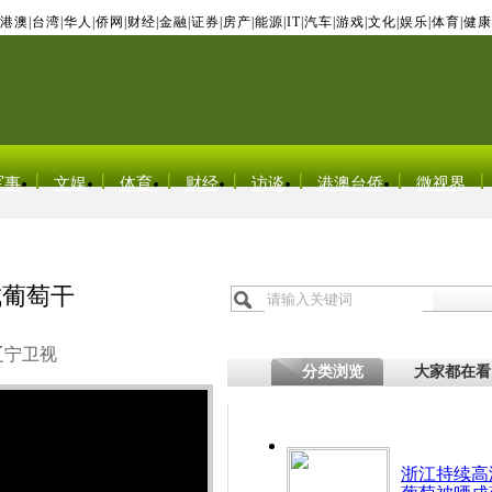
港澳
|
台湾
|
华人
|
侨网
|
财经
|
金融
|
证券
|
房产
|
能源
|
IT
|
汽车
|
游戏
|
文化
|
娱乐
|
体育
|
健康
军事
文娱
体育
财经
访谈
港澳台侨
微视界
成葡萄干
辽宁卫视
分类浏览
大家都在看
浙江持续高