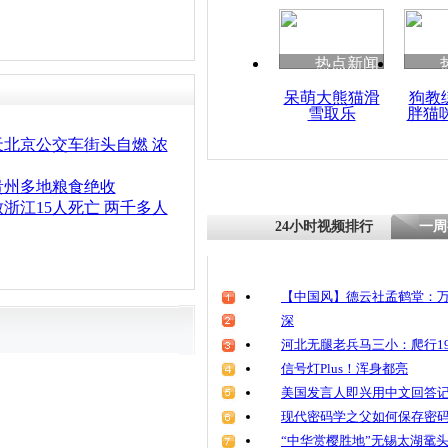
热点新闻
呆萌大熊猫滑
狗教
雪取乐
胖猫
北京公交车街头自燃 浓
贵州多地粮食绝收
浙江15人死亡 两千多人
24小时视频排行
一周
【中国风】德云社孟鹤堂：万
深
河北无腿老兵马三小：爬行19
信号灯Plus！浑身都亮
美国发言人即兴用中文回答
现代密码学之父如何保存密
“中华赏樱胜地”无锡太湖鼋