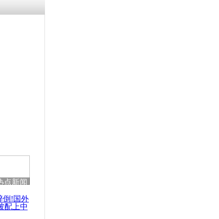
热点新闻
醉倒!国外
被配上中
国民乐