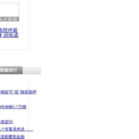
热点新闻
练陪伴最
咪 训练成
功瘦身
视频排行
物皆可“盘”独觉相声
年种树1.7万棵
记者提问
码？答案竟然是……
头渚夜樱美如画