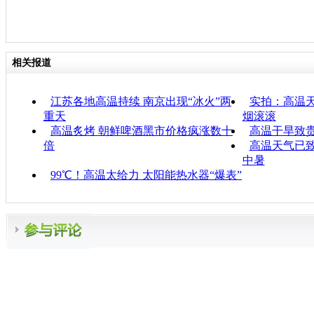
相关报道
江苏各地高温持续 南京出现“冰火”两
实拍：高温天
重天
烟滚滚
高温炙烤 朝鲜啤酒黑市价格疯涨数十
高温干旱致
倍
高温天气已致
中暑
99℃！高温太给力 太阳能热水器“爆表”