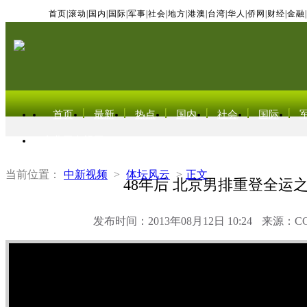
首页
|
滚动
|
国内
|
国际
|
军事
|
社会
|
地方
|
港澳
|
台湾
|
华人
|
侨网
|
财经
|
金融
|
首页
最新
热点
国内
社会
国际
东北亚电视网
当前位置：
中新视频
>
体坛风云
>
正文
48年后 北京男排重登全运
发布时间：2013年08月12日 10:24
来源：C