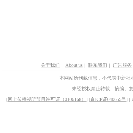
关于我们
|
About us
|
联系我们
|
广告服务
本网站所刊载信息，不代表中新社
未经授权禁止转载、摘编、
[
网上传播视听节目许可证（0106168）
] [
京ICP证040655号
] 