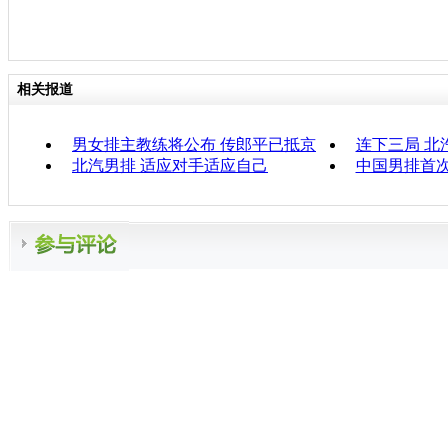
相关报道
男女排主教练将公布 传郎平已抵京
连下三局 北
北汽男排 适应对手适应自己
中国男排首