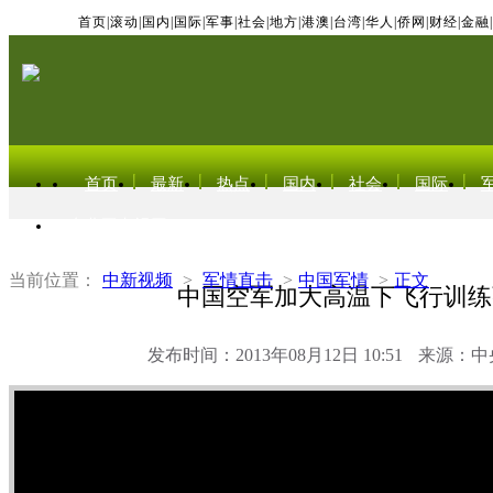
首页
|
滚动
|
国内
|
国际
|
军事
|
社会
|
地方
|
港澳
|
台湾
|
华人
|
侨网
|
财经
|
金融
|
首页
最新
热点
国内
社会
国际
东北亚电视网
当前位置：
中新视频
>
军情直击
>
中国军情
>
正文
中国空军加大高温下飞行训练
发布时间：2013年08月12日 10:51
来源：中