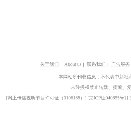
关于我们
|
About us
|
联系我们
|
广告服务
本网站所刊载信息，不代表中新社
未经授权禁止转载、摘编、
[
网上传播视听节目许可证（0106168）
] [
京ICP证040655号
] 