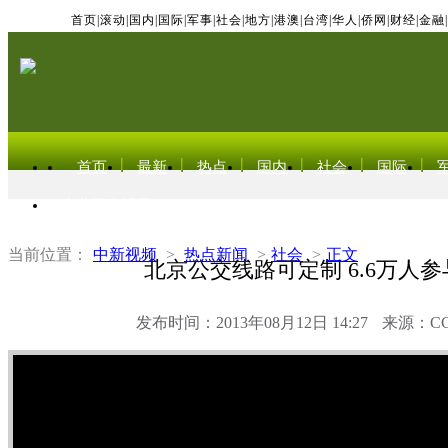
首页
|
滚动
|
国内
|
国际
|
军事
|
社会
|
地方
|
港澳
|
台湾
|
华人
|
侨网
|
财经
|
金融
|
首页
最新
热点
国内
社会
国际
东北亚电视网
当前位置：
中新视频
>
热点新闻
>
社会
>
正文
北京公交线路可定制 6.6万人
发布时间：2013年08月12日 14:27
来源：C