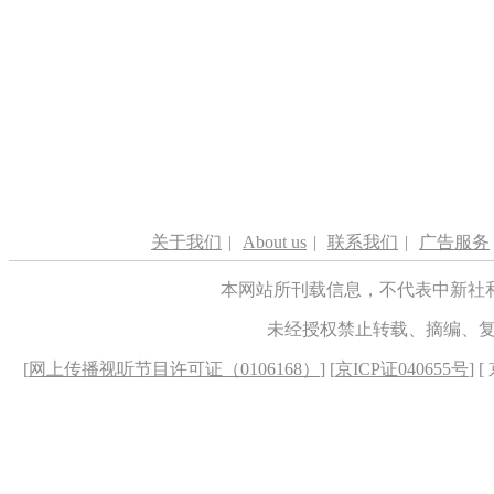
关于我们
|
About us
|
联系我们
|
广告服务
本网站所刊载信息，不代表中新社
未经授权禁止转载、摘编、
[
网上传播视听节目许可证（0106168）
] [
京ICP证040655号
] 