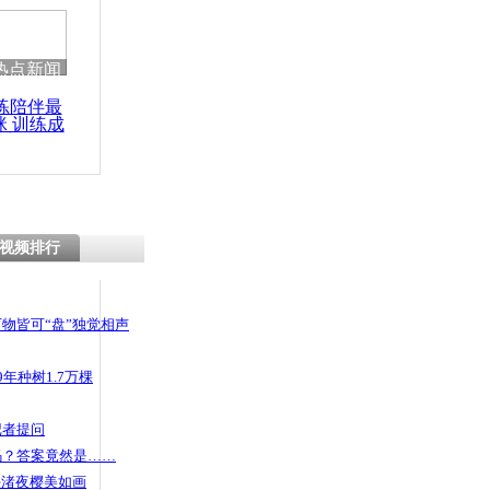
热点新闻
练陪伴最
咪 训练成
功瘦身
视频排行
物皆可“盘”独觉相声
年种树1.7万棵
记者提问
码？答案竟然是……
头渚夜樱美如画