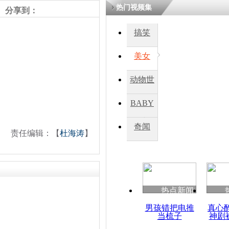
热门视频集
熷悎浣� 
分享到：
瘑灞€
搞笑
美女
娉板浗閫€
笂灏嗭細姝�
忓彈瀹炴垬
动物世
鍚稿紩澶氬
ㄤ笘鐣岃
界
BABY
秀
奇闻
新西兰成立
责任编辑：【
杜海涛
】
委员会彻查
热点新闻
男孩错把电推
真心
当梳子
神剧