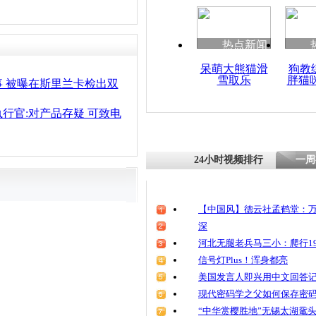
热点新闻
呆萌大熊猫滑
狗教
雪取乐
胖猫
 被曝在斯里兰卡检出双
行官:对产品存疑 可致电
24小时视频排行
一周
【中国风】德云社孟鹤堂：万
深
河北无腿老兵马三小：爬行19
信号灯Plus！浑身都亮
美国发言人即兴用中文回答
现代密码学之父如何保存密
“中华赏樱胜地”无锡太湖鼋