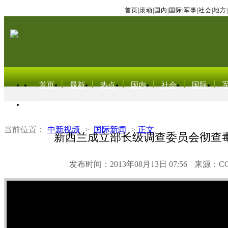
首页
|
滚动
|
国内
|
国际
|
军事
|
社会
|
地方
|
首页
最新
热点
国内
社会
国际
东北亚电视网
当前位置：
中新视频
>
国际新闻
>
正文
新西兰成立部长级调查委员会彻查
发布时间：2013年08月13日 07:56
来源：C