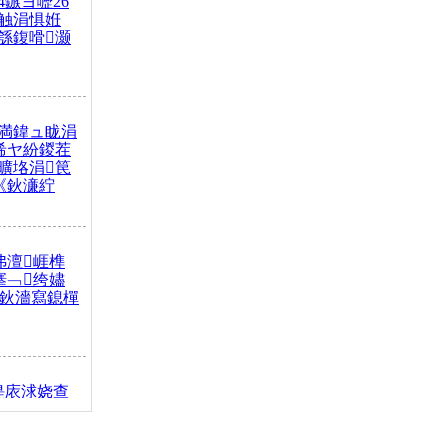
4鏃ヨ嚦26
触涓惧姙
綔鍑嗗灏
満鍏ュ眬涓
浠ヤ紛鍐茬
曠垎涓笢
《鈥濓紵
弗澶崕榫
搴﹁绔嬧
澂鈥濇寫鎴樿
缇庡浗娆查
簹涓庝腑鍥
┾€濓紝鍙嶅
解€斾笢鐩