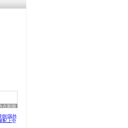
涓ㄥ浗闄呰
褰圭┖鍐涗
-10CE缁
妫€楠岋紝
浗鍏虫敞涓
部长级调查
毒奶粉事件
热点新闻
醉倒!国外
被配上中
国民乐