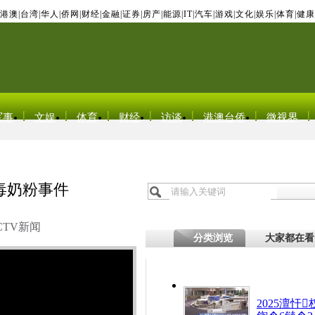
港澳
|
台湾
|
华人
|
侨网
|
财经
|
金融
|
证券
|
房产
|
能源
|
IT
|
汽车
|
游戏
|
文化
|
娱乐
|
体育
|
健康
军事
文娱
体育
财经
访谈
港澳台侨
微视界
毒奶粉事件
CTV新闻
分类浏览
大家都在看
2025澶忓