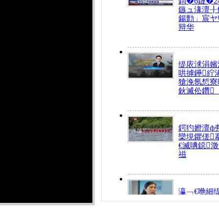
鍧�6鏈�2
鏃ュ湪澶╂
鍚勯」宸ヤ
辩华
缇庡浗涓嬪
哄摢鑸紵
獊浼氬惁寮
鈥滅伀鑽
鍔犳嬁澶ф
欒垷鑺傞
€滅唺鐚
禌
瀛﹁€咃細
€间笢鍗椾
解€滆劚閽
姪鎺ㄤ腑鍥