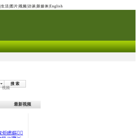
|
生活
|
图片
|
视频
|
访谈
|
新媒体
|
English
搜 索
视频
最新视频
杈炬矁鏂