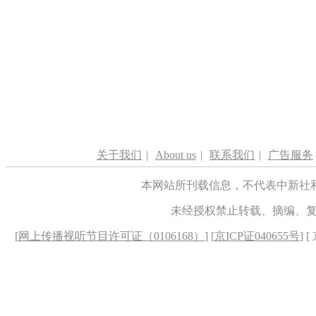
关于我们
|
About us
|
联系我们
|
广告服务
本网站所刊载信息，不代表中新社
未经授权禁止转载、摘编、
[
网上传播视听节目许可证（0106168）
] [
京ICP证040655号
] 