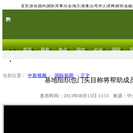
首页
|
滚动
|
国内
|
国际
|
军事
|
社会
|
地方
|
港澳
|
台湾
|
华人
|
侨网
|
财经
|
金融
|
首页
最新
热点
国内
社会
国际
东北亚电视网
当前位置：
中新视频
>
国际新闻
>
正文
基地组织也门头目称将帮助成
发布时间：2013年08月13日 13:53
来源：中