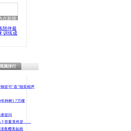
热点新闻
练陪伴最
咪 训练成
功瘦身
视频排行
物皆可“盘”独觉相声
年种树1.7万棵
记者提问
码？答案竟然是……
头渚夜樱美如画