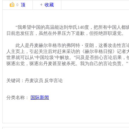
顶
收藏
0
“我希望中国的高温能达到华氏140度，把所有中国人都烧
日前忽发狂言，虽然在外界压力下道歉，但拒绝辞职退党。
此人是丹麦赫尔辛格市的弗阿特・亚朗，这番攻击性言论
人主页上，引起关注后对赶来采访的《赫尔辛格日报》记者大
世界就可以从‘中国垃圾’中解放。”问及是否担心言论后果，
驱逐出党，驱逐出丹麦甚至被杀死。我为自己的言论负责。”
关键词：丹麦议员 反华言论
分类名称：
国际新闻