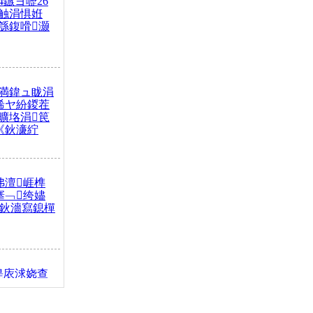
4鏃ヨ嚦26
触涓惧姙
綔鍑嗗灏
満鍏ュ眬涓
浠ヤ紛鍐茬
曠垎涓笢
《鈥濓紵
弗澶崕榫
搴﹁绔嬧
澂鈥濇寫鎴樿
缇庡浗娆查
簹涓庝腑鍥
┾€濓紝鍙嶅
解€斾笢鐩