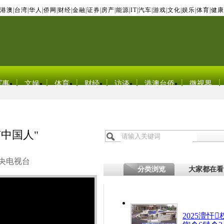
港澳
|
台湾
|
华人
|
侨网
|
财经
|
金融
|
证券
|
房产
|
能源
|
IT
|
汽车
|
游戏
|
文化
|
娱乐
|
体育
|
健康
军事
文娱
体育
财经
访谈
港澳台侨
微视界
中国人"
央电视台
分类浏览
大家都在看
2025澶忓