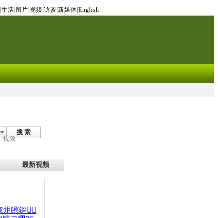
|
生活
|
图片
|
视频
|
访谈
|
新媒体
|
English
搜 索
视频
最新视频
杈炬矁鏂