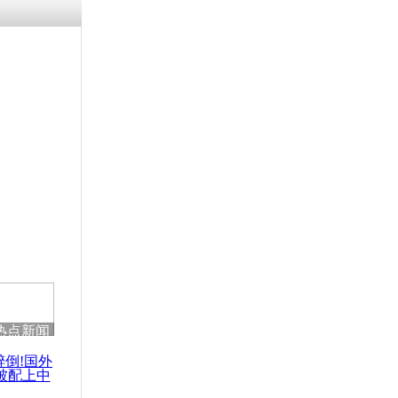
涓ㄥ浗闄呰
褰圭┖鍐涗
-10CE缁
妫€楠岋紝
浗鍏虫敞涓
希望高温烧
人
热点新闻
醉倒!国外
被配上中
国民乐