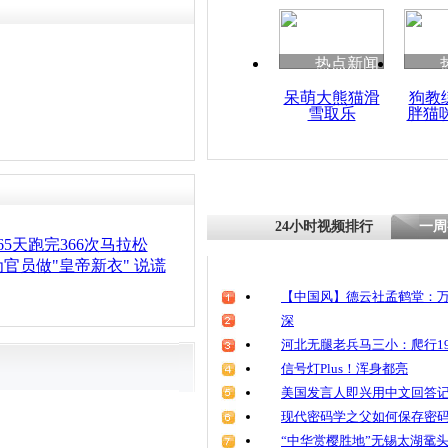
热点新闻
呆萌大熊猫滑
狗教
雪取乐
胖猫
24小时视频排行
一周
65天跑完366次马拉松
官员做"皇帝新衣" 说谎
【中国风】德云社孟鹤堂：万
深
河北无腿老兵马三小：爬行19
信号灯Plus！浑身都亮
美国发言人即兴用中文回答
现代密码学之父如何保存密
“中华赏樱胜地”无锡太湖鼋