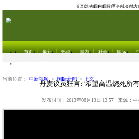
首页
|
滚动
|
国内
|
国际
|
军事
|
社会
|
地方
|
首页
最新
热点
国内
社会
国际
东北亚电视网
当前位置：
中新视频
>
国际新闻
>
正文
丹麦议员狂言:"希望高温烧死所有
发布时间：2013年08月13日 13:57
来源：中