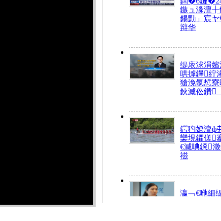
鍧�6鏈�2
鏃ュ湪澶╂
鍚勯」宸ヤ
辩华
缇庡浗涓嬪
哄摢鑸紵
獊浼氬惁寮
鈥滅伀鑽
鍔犳嬁澶ф
欒垷鑺傞
€滅唺鐚
禌
瀛﹁€咃細
€间笢鍗椾
解€滆劚閽
姪鎺ㄤ腑鍥