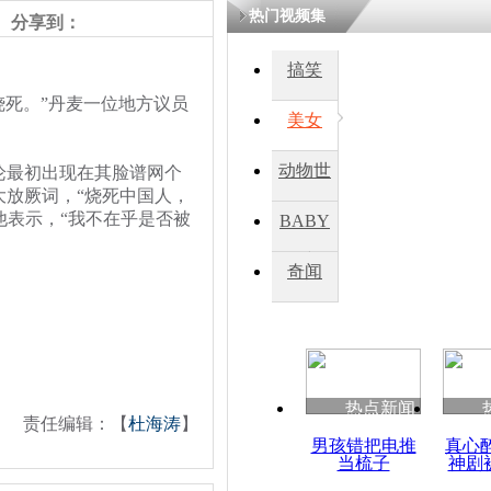
热门视频集
熷悎浣� 
分享到：
瘑灞€
搞笑
死。”丹麦一位地方议员
美女
娉板浗閫€
笂灏嗭細姝�
忓彈瀹炴垬
动物世
最初出现在其脸谱网个
鍚稿紩澶氬
放厥词，“烧死中国人，
ㄤ笘鐣岃
界
他表示，“我不在乎是否被
BABY
秀
奇闻
丹麦议员:
死所有中国
热点新闻
责任编辑：【
杜海涛
】
男孩错把电推
真心
当梳子
神剧