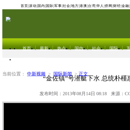
首页
|
滚动
|
国内
|
国际
|
军事
|
社会
|
地方
|
港澳
|
台湾
|
华人
|
侨网
|
财经
|
金融
|
首页
最新
热点
国内
社会
国际
东北亚电视网
当前位置：
中新视频
>
国际新闻
>
正文
“金佐镇”号潜艇下水 总统朴槿
发布时间：2013年08月14日 08:18
来源：C