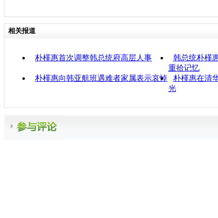
相关报道
朴槿惠首次调整韩总统府高层人事
韩总统朴槿惠
重拾记忆
朴槿惠向韩亚航班遇难者家属表示哀悼
朴槿惠在清
光