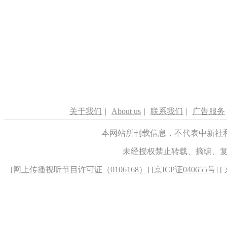
关于我们
|
About us
|
联系我们
|
广告服务
本网站所刊载信息，不代表中新社
未经授权禁止转载、摘编、
[
网上传播视听节目许可证（0106168）
] [
京ICP证040655号
] 