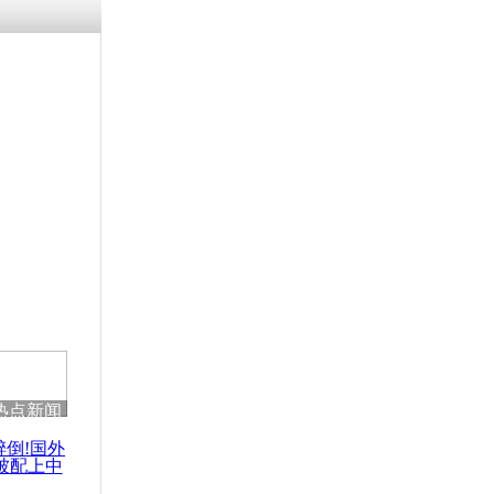
残疾男子因
砸银行
千年传统习
众为娥皇女
行被查情绪
回答崩溃原
热点新闻
乡上万人欢
节
醉倒!国外
被配上中
国民乐