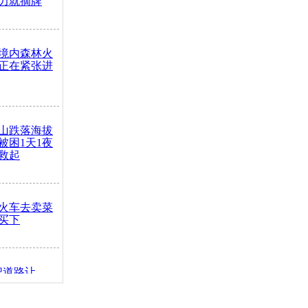
力就摘牌
境内森林火
正在紧张进
山跌落海拔
崖被困1天1夜
救起
火车去卖菜
买下
把道路让
突发疾病交