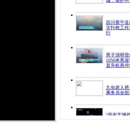
城，保护不
四川冕宁县
灾扑救工作
行
男子清明登
1050米悬
直升机悬停
九旬老人挤
乘务员全部
“所有车辆
开！”儿童
警急速救助