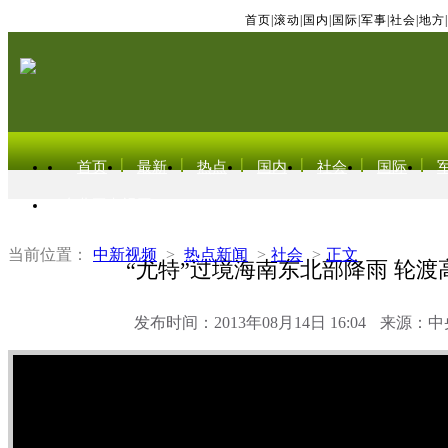
首页
|
滚动
|
国内
|
国际
|
军事
|
社会
|
地方
|
首页
最新
热点
国内
社会
国际
东北亚电视网
当前位置：
中新视频
>
热点新闻
>
社会
>
正文
“尤特”过境海南东北部降雨 轮渡
发布时间：2013年08月14日 16:04
来源：中