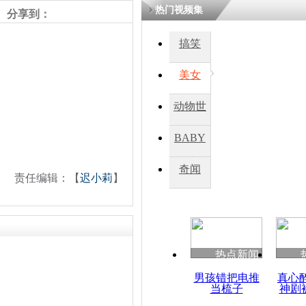
热门视频集
分享到：
四川一精神
搞笑
病发持大锤
美女
探访传承四
动物世
俗：近万民
英省亲送行
界
BABY
秀
奇闻
责任编辑：【
迟小莉
】
小伙骑车逆
崩溃 网上
因
热点新闻
四川兴文苗
度苗族花山
男孩错把电推
真心
当梳子
神剧