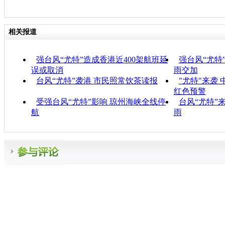
相关报道
强台风“尤特”造成香港近400架航班延
强台风“尤特
误或取消
雨交加
台风“尤特”袭港 市民照常饮茶读报
"尤特"来袭
红色预警
受强台风“尤特”影响 琼州海峡全线停
台风“尤特”
航
雨