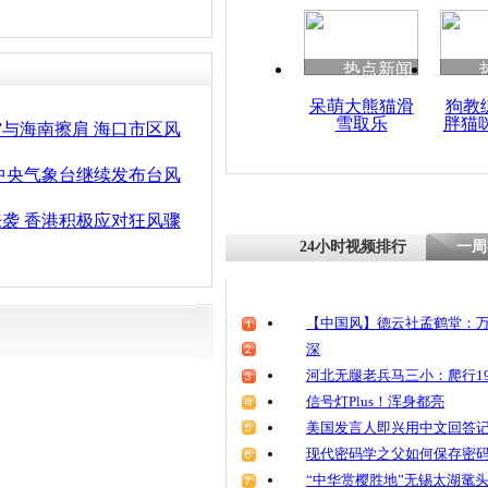
清明祭英烈
魂
热点新闻
呆萌大熊猫滑
狗教
雪取乐
胖猫
“尤特”过
”与海南擦肩 海口市区风
降雨 轮渡
 中央气象台继续发布台风
来袭 香港积极应对狂风骤
24小时视频排行
一周
【中国风】德云社孟鹤堂：万
深
河北无腿老兵马三小：爬行19
信号灯Plus！浑身都亮
美国发言人即兴用中文回答
现代密码学之父如何保存密
“中华赏樱胜地”无锡太湖鼋