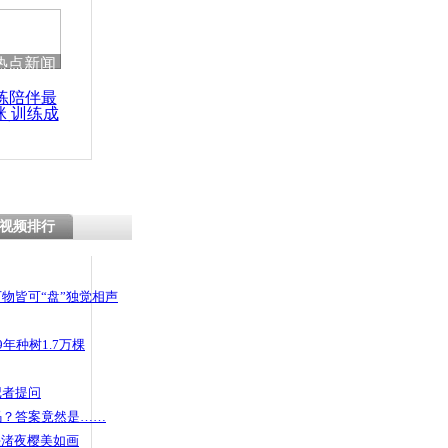
 哀思悼忠
热点新闻
练陪伴最
咪 训练成
境海南东北部
功瘦身
高铁封闭
视频排行
物皆可“盘”独觉相声
年种树1.7万棵
记者提问
码？答案竟然是……
头渚夜樱美如画