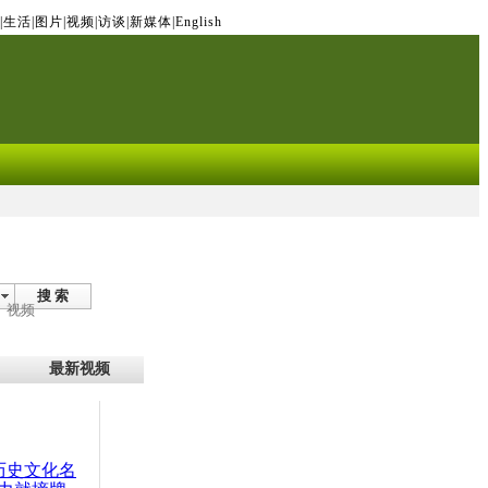
|
生活
|
图片
|
视频
|
访谈
|
新媒体
|
English
搜 索
视频
最新视频
：历史文化名