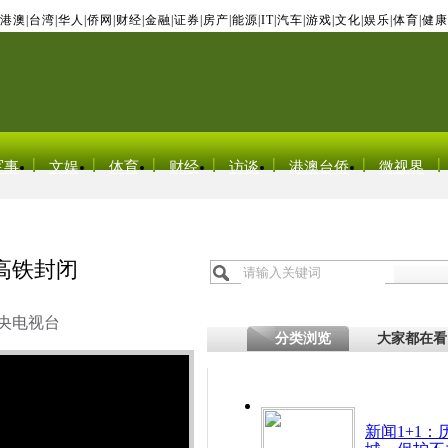
港澳
|
台湾
|
华人
|
侨网
|
财经
|
金融
|
证券
|
房产
|
能源
|
IT
|
汽车
|
游戏
|
文化
|
娱乐
|
体育
|
健康
军事
文娱
体育
财经
访谈
港澳台侨
微视界
高铁封闭
央电视台
分类浏览
大家都在看
新闻1+1