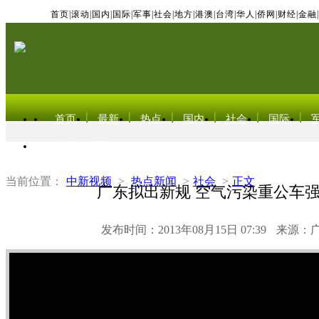
首页
|
滚动
|
国内
|
国际
|
军事
|
社会
|
地方
|
港澳
|
台湾
|
华人
|
侨网
|
财经
|
金融
|
首页
最新
热点
国内
社会
国际
东北亚电视网
当前位置：
中新视频
>
热点新闻
>
社会
>
正文
广东拟出新规 空气污染重公车
发布时间：2013年08月15日 07:39
来源：