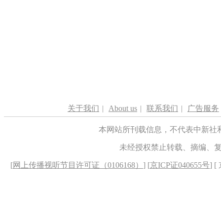
关于我们
|
About us
|
联系我们
|
广告服务
本网站所刊载信息，不代表中新社
未经授权禁止转载、摘编、
[
网上传播视听节目许可证（0106168）
] [
京ICP证040655号
] 