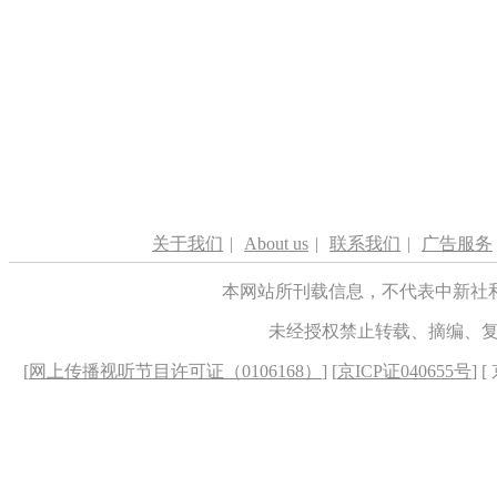
关于我们
|
About us
|
联系我们
|
广告服务
本网站所刊载信息，不代表中新社
未经授权禁止转载、摘编、
[
网上传播视听节目许可证（0106168）
] [
京ICP证040655号
] 