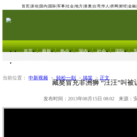
首页
|
滚动
|
国内
|
国际
|
军事
|
社会
|
地方
|
港澳
|
台湾
|
华人
|
侨网
|
财经
|
金融
|
首页
最新
热点
国内
社会
国际
东北亚电视网
当前位置：
中新视频
>
轻松一刻
>
搞笑
>
正文
藏獒冒充非洲狮 “汪汪”叫被
发布时间：2013年08月15日 08:02
来源：