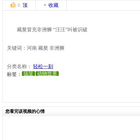
顶
收藏
0
藏獒冒充非洲狮 “汪汪”叫被识破
关键词：河南 藏獒 非洲狮
分类名称：
轻松一刻
搞笑
动物世界
标签：
您看完该视频的心情