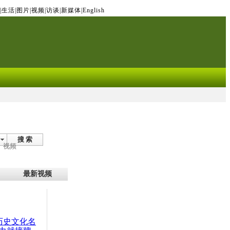
|
生活
|
图片
|
视频
|
访谈
|
新媒体
|
English
搜 索
视频
最新视频
：历史文化名