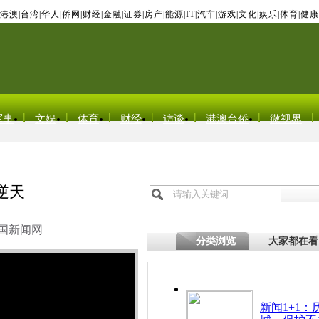
港澳
|
台湾
|
华人
|
侨网
|
财经
|
金融
|
证券
|
房产
|
能源
|
IT
|
汽车
|
游戏
|
文化
|
娱乐
|
体育
|
健康
军事
文娱
体育
财经
访谈
港澳台侨
微视界
逆天
国新闻网
分类浏览
大家都在看
新闻1+1