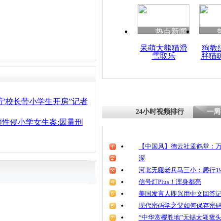
清明祭英烈
魂
热点新闻
呆萌大熊猫滑
狗教
雪取乐
胖猫
小学生古义
宁校长带小学生开房”记者
24小时视频排行
一周
性侵小学女生案:因量刑
【中国风】德云社孟鹤堂：万
深
河北无腿老兵马三小：爬行19
信号灯Plus！浑身都亮
美国发言人即兴用中文回答
现代密码学之父如何保存密
“中华赏樱胜地”无锡太湖鼋