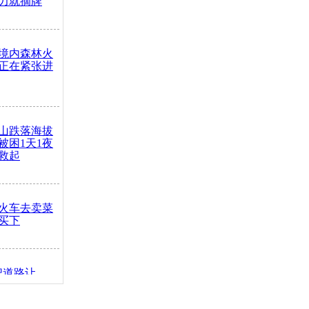
力就摘牌
境内森林火
正在紧张进
山跌落海拔
崖被困1天1夜
救起
火车去卖菜
买下
把道路让
突发疾病交