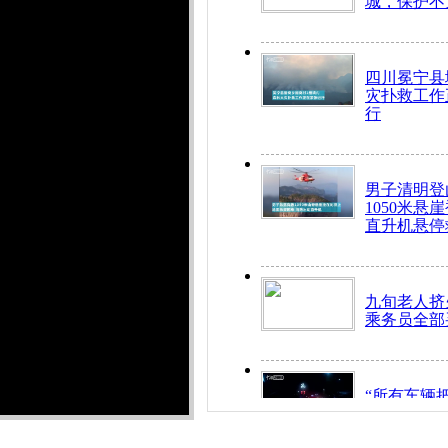
城，保护不
四川冕宁县
灾扑救工作
行
男子清明登
1050米悬
直升机悬停
九旬老人挤
乘务员全部
“所有车辆
开！”儿童
警急速救助