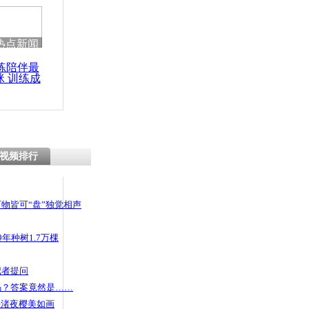
 哀思悼忠
热点新闻
练陪伴最
咪 训练成
情书逆天
功瘦身
视频排行
物皆可“盘”独觉相声
年种树1.7万棵
记者提问
码？答案竟然是……
头渚夜樱美如画