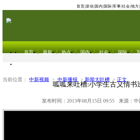
首页
|
滚动
|
国内
|
国际
|
军事
|
社会
|
地方
|
首页
最新
热点
国内
社会
国际
东北亚电视网
当前位置：
中新视频
>
中新播报
>
新闻大吐槽
>
正文
呱呱来吐槽:小学生古义情书
发布时间：2013年08月15日 09:55
来源：中