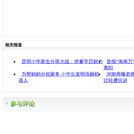
相关报道
昆明小学新生分班大战：拼爹学历财力
首报“海南万
离职
为帮妈妈分担家务
小学生
发明洗碗机
河南再曝老师
器人
过轻遭抗诉