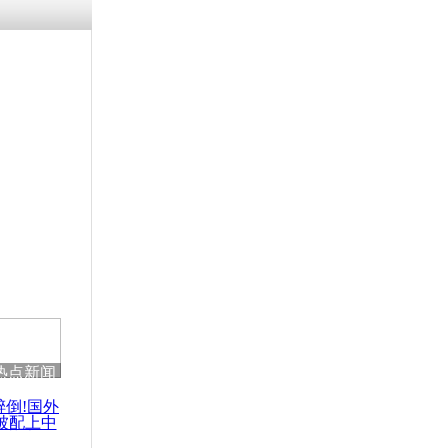
残疾男子因
砸银行
千年传统习
众为娥皇女
行被查情绪
回答崩溃原
热点新闻
乡上万人欢
节
醉倒!国外
被配上中
国民乐