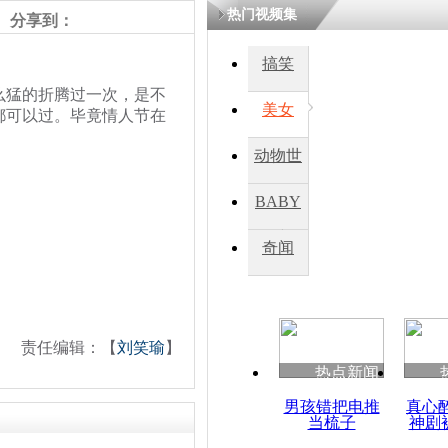
热门视频集
分享到：
四川一精神
搞笑
病发持大锤
猛的折腾过一次，是不
美女
都可以过。毕竟情人节在
探访传承四
动物世
俗：近万民
英省亲送行
界
BABY
秀
奇闻
小伙骑车逆
崩溃 网上
因
责任编辑：【
刘笑瑜
】
热点新闻
四川兴文苗
度苗族花山
男孩错把电推
真心
当梳子
神剧