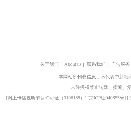
关于我们
|
About us
|
联系我们
|
广告服务
本网站所刊载信息，不代表中新社
未经授权禁止转载、摘编、
[
网上传播视听节目许可证（0106168）
] [
京ICP证040655号
] 