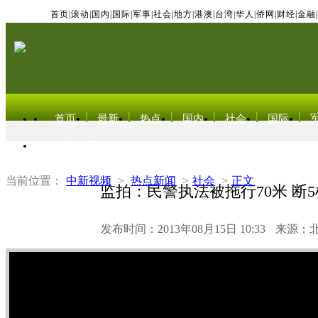
首页
|
滚动
|
国内
|
国际
|
军事
|
社会
|
地方
|
港澳
|
台湾
|
华人
|
侨网
|
财经
|
金融
|
首页
最新
热点
国内
社会
国际
东北亚电视网
当前位置：
中新视频
>
热点新闻
>
社会
>
正文
监拍：民警执法被拖行70米 断
发布时间：2013年08月15日 10:33
来源：