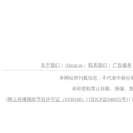
关于我们
|
About us
|
联系我们
|
广告服务
本网站所刊载信息，不代表中新社
未经授权禁止转载、摘编、
[
网上传播视听节目许可证（0106168）
] [
京ICP证040655号
] 