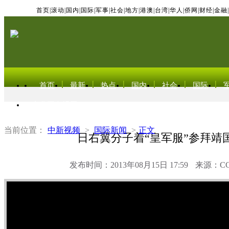
首页
|
滚动
|
国内
|
国际
|
军事
|
社会
|
地方
|
港澳
|
台湾
|
华人
|
侨网
|
财经
|
金融
|
首页
最新
热点
国内
社会
国际
东北亚电视网
当前位置：
中新视频
>
国际新闻
>
正文
日右翼分子着“皇军服”参拜靖
发布时间：2013年08月15日 17:59
来源：C