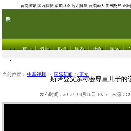
首页
|
滚动
|
国内
|
国际
|
军事
|
社会
|
地方
|
港澳
|
台湾
|
华人
|
侨网
|
财经
|
金融
|
首页
最新
热点
国内
社会
国际
东北亚电视网
当前位置：
中新视频
>
国际新闻
>
正文
斯诺登父亲称会尊重儿子的
发布时间：2013年08月16日 10:17
来源：C