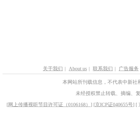
关于我们
|
About us
|
联系我们
|
广告服务
本网站所刊载信息，不代表中新社
未经授权禁止转载、摘编、
[
网上传播视听节目许可证（0106168）
] [
京ICP证040655号
] 