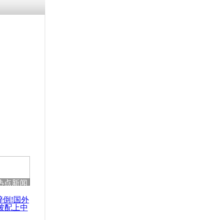
热点新闻
醉倒!国外
被配上中
国民乐