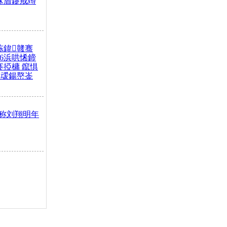
冧篃鑳戒竴
冻鍏竷骞
26浜哄悕鍗
褰掗槦 鑹惧
叆鍚嶅崟
称刘翔明年