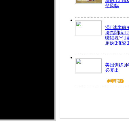
瀬鍜岀鐞
璧风帺
涓浗鐢疯
垮窞闆嗚
曪細姝︾
厠妫潕鍙
美国训练师
必复出