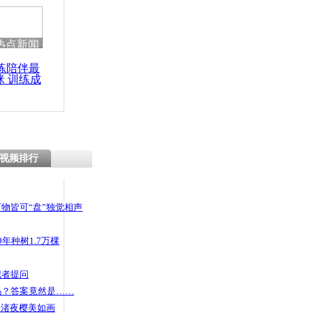
热点新闻
练陪伴最
咪 训练成
功瘦身
视频排行
物皆可“盘”独觉相声
年种树1.7万棵
记者提问
码？答案竟然是……
头渚夜樱美如画