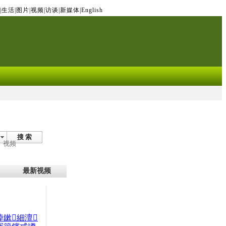
|
生活
|
图片
|
视频
|
访谈
|
新媒体
|
English
搜 索
视频
最新视频
晫鏉細澶