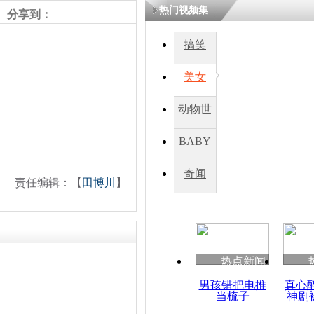
热门视频集
分享到：
搞笑
美女
动物世
界
BABY
秀
奇闻
责任编辑：【
田博川
】
热点新闻
男孩错把电推
真心
当梳子
神剧