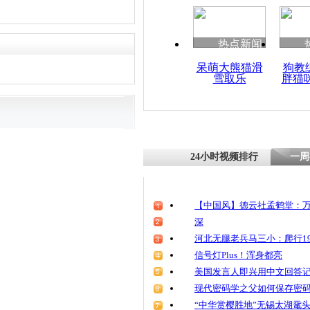
热点新闻
呆萌大熊猫滑
狗教
雪取乐
胖猫
24小时视频排行
一周
【中国风】德云社孟鹤堂：万
深
河北无腿老兵马三小：爬行19
信号灯Plus！浑身都亮
美国发言人即兴用中文回答
现代密码学之父如何保存密
“中华赏樱胜地”无锡太湖鼋