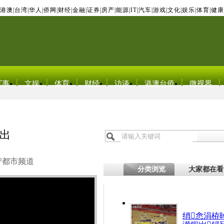
港澳
|
台湾
|
华人
|
侨网
|
财经
|
金融
|
证券
|
房产
|
能源
|
IT
|
汽车
|
游戏
|
文化
|
娱乐
|
体育
|
健康
军事
文娱
体育
财经
访谈
港澳台侨
微视界
出
宁都市频道
分类浏览
大家都在看
绡悆涓栫