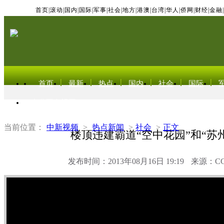
首页
|
滚动
|
国内
|
国际
|
军事
|
社会
|
地方
|
港澳
|
台湾
|
华人
|
侨网
|
财经
|
金融
|
首页
最新
热点
国内
社会
国际
东北亚电视网
当前位置：
中新视频
>
热点新闻
>
社会
>
正文
楼顶违建霸道“空中花园”和“苏
发布时间：2013年08月16日 19:19
来源：C