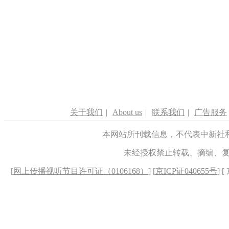
关于我们
|
About us
|
联系我们
|
广告服务
本网站所刊载信息，不代表中新社
未经授权禁止转载、摘编、
[
网上传播视听节目许可证（0106168）
] [
京ICP证040655号
] 