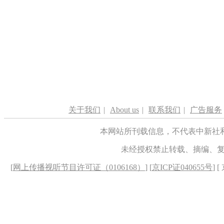
关于我们
|
About us
|
联系我们
|
广告服务
本网站所刊载信息，不代表中新社
未经授权禁止转载、摘编、
[
网上传播视听节目许可证（0106168）
] [
京ICP证040655号
] 