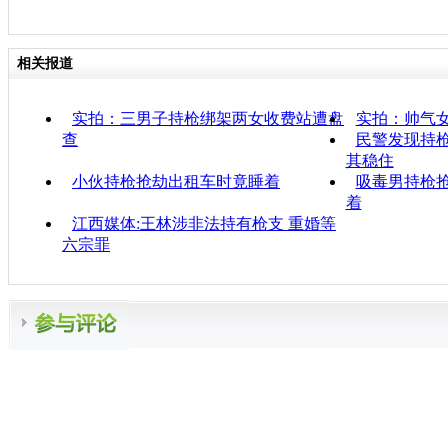
相关报道
实拍：三男子持枪绑架两女收费站遭盘
实拍：帅气
查
民警发现持枪
其稳住
小伙持枪抢劫出租车时竟睡着
吸毒男持枪
着
江西媒体:王林涉非法持有枪支 重婚等
六宗罪