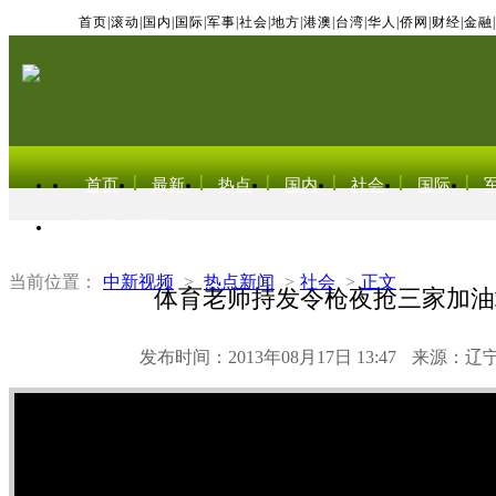
首页
|
滚动
|
国内
|
国际
|
军事
|
社会
|
地方
|
港澳
|
台湾
|
华人
|
侨网
|
财经
|
金融
|
首页
最新
热点
国内
社会
国际
东北亚电视网
当前位置：
中新视频
>
热点新闻
>
社会
>
正文
体育老师持发令枪夜抢三家加油
发布时间：2013年08月17日 13:47
来源：辽