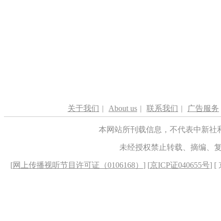
关于我们
|
About us
|
联系我们
|
广告服务
本网站所刊载信息，不代表中新社
未经授权禁止转载、摘编、
[
网上传播视听节目许可证（0106168）
] [
京ICP证040655号
] 