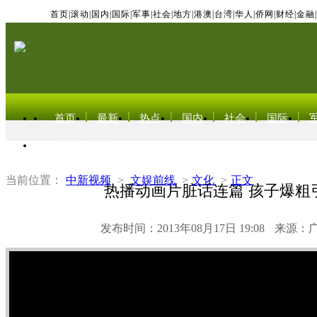
首页
|
滚动
|
国内
|
国际
|
军事
|
社会
|
地方
|
港澳
|
台湾
|
华人
|
侨网
|
财经
|
金融
|
首页
最新
热点
国内
社会
国际
东北亚电视网
当前位置：
中新视频
>
文娱前线
>
文化
>
正文
热播动画片脏话连篇 孩子爆粗
发布时间：2013年08月17日 19:08
来源：