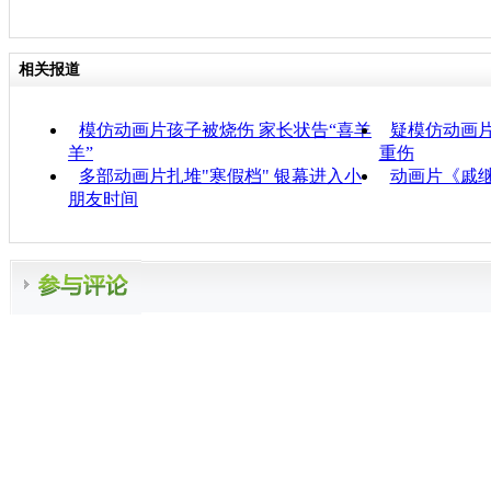
相关报道
模仿动画片孩子被烧伤 家长状告“喜羊
疑模仿动画片
羊”
重伤
多部动画片扎堆"寒假档" 银幕进入小
动画片《戚
朋友时间