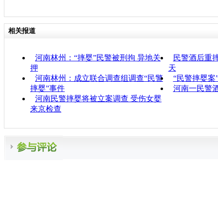
相关报道
河南林州：“摔婴”民警被刑拘 异地关
民警酒后重摔
押
天
河南林州：成立联合调查组调查“民警
“民警摔婴案
摔婴”事件
河南一民警酒
河南民警摔婴将被立案调查 受伤女婴
来京检查