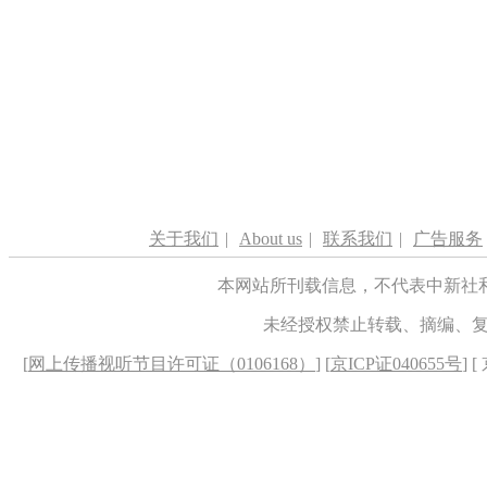
关于我们
|
About us
|
联系我们
|
广告服务
本网站所刊载信息，不代表中新社
未经授权禁止转载、摘编、
[
网上传播视听节目许可证（0106168）
] [
京ICP证040655号
] 