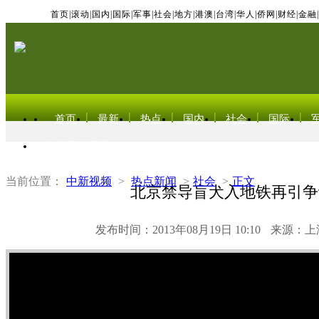
首页
|
滚动
|
国内
|
国际
|
军事
|
社会
|
地方
|
港澳
|
台湾
|
华人
|
侨网
|
财经
|
金融
|
首页
最新
热点
国内
社会
国际
东北亚电视网
当前位置：
中新视频
>
热点新闻
>
社会
>
正文
北京禁导盲犬入地铁再引争
发布时间：2013年08月19日 10:10
来源：上