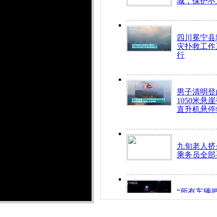
城，保护不
四川冕宁县
灾扑救工作
行
男子清明登
1050米悬
直升机悬停
九旬老人挤
乘务员全部
“所有车辆
开！”儿童
警急速救助