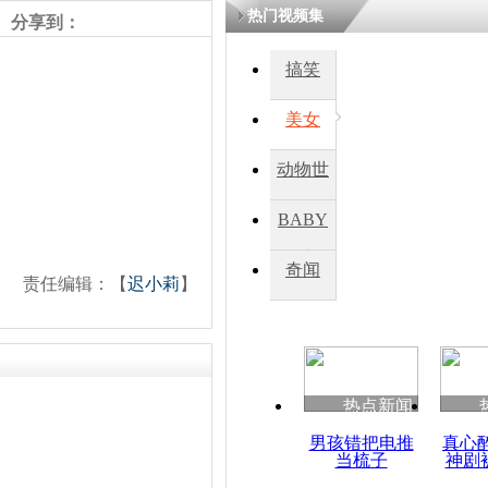
热门视频集
分享到：
四川一精神
搞笑
病发持大锤
美女
探访传承四
动物世
俗：近万民
英省亲送行
界
BABY
秀
奇闻
责任编辑：【
迟小莉
】
小伙骑车逆
崩溃 网上
因
热点新闻
四川兴文苗
度苗族花山
男孩错把电推
真心
当梳子
神剧