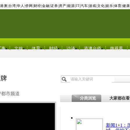
港澳
|
台湾
|
华人
|
侨网
|
财经
|
金融
|
证券
|
房产
|
能源
|
IT
|
汽车
|
游戏
|
文化
|
娱乐
|
体育
|
健康
军事
文娱
体育
财经
访谈
港澳台侨
微视界
站牌
宁都市频道
分类浏览
大家都在看
新闻1+1