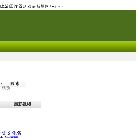
|
生活
|
图片
|
视频
|
访谈
|
新媒体
|
English
搜 索
视频
最新视频
：历史文化名