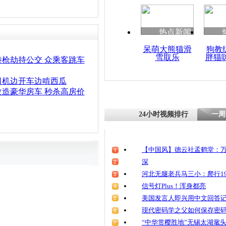
清明祭英烈
魂
热点新闻
呆萌大熊猫滑
狗教
雪取乐
胖猫
因没赶上公
枪劫持公交 众乘客跳车
怒砸站牌
司机边开车边啃西瓜
造豪华房车 秒杀高房价
24小时视频排行
一周
【中国风】德云社孟鹤堂：万
深
河北无腿老兵马三小：爬行19
信号灯Plus！浑身都亮
美国发言人即兴用中文回答
现代密码学之父如何保存密
“中华赏樱胜地”无锡太湖鼋