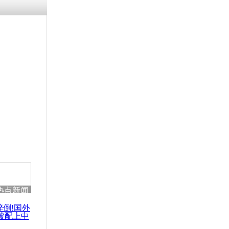
残疾男子因
砸银行
千年传统习
众为娥皇女
行被查情绪
回答崩溃原
热点新闻
乡上万人欢
节
醉倒!国外
被配上中
国民乐