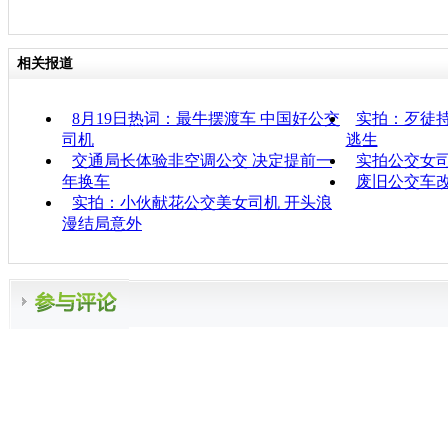
相关报道
8月19日热词：最牛摆渡车 中国好公交
实拍：歹徒持
司机
逃生
交通局长体验非空调公交 决定提前一
实拍公交女
年换车
废旧公交车改
实拍：小伙献花公交美女司机 开头浪
漫结局意外