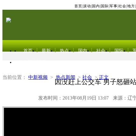
首页
|
滚动
|
国内
|
国际
|
军事
|
社会
|
地方
|
首页
最新
热点
国内
社会
国际
东北亚电视网
当前位置：
中新视频
>
热点新闻
>
社会
>
正文
因没赶上公交车 男子怒砸
发布时间：2013年08月19日 13:07
来源：辽