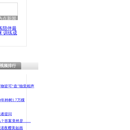
 哀思悼忠
热点新闻
练陪伴最
咪 训练成
交车 男子
功瘦身
视频排行
物皆可“盘”独觉相声
年种树1.7万棵
记者提问
码？答案竟然是……
头渚夜樱美如画