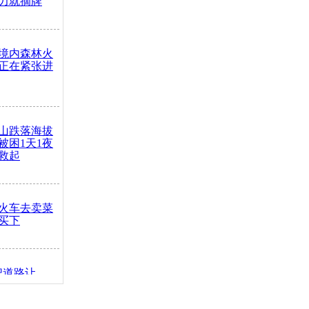
力就摘牌
境内森林火
正在紧张进
山跌落海拔
崖被困1天1夜
救起
火车去卖菜
买下
把道路让
突发疾病交