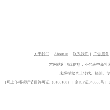
关于我们
|
About us
|
联系我们
|
广告服务
本网站所刊载信息，不代表中新社
未经授权禁止转载、摘编、
[
网上传播视听节目许可证（0106168）
] [
京ICP证040655号
] 