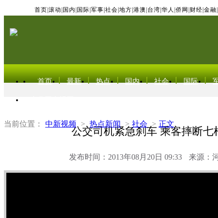
首页
|
滚动
|
国内
|
国际
|
军事
|
社会
|
地方
|
港澳
|
台湾
|
华人
|
侨网
|
财经
|
金融
|
首页
最新
热点
国内
社会
国际
东北亚电视网
当前位置：
中新视频
>
热点新闻
>
社会
>
正文
公交司机紧急刹车 乘客摔断七
发布时间：2013年08月20日 09:33
来源：