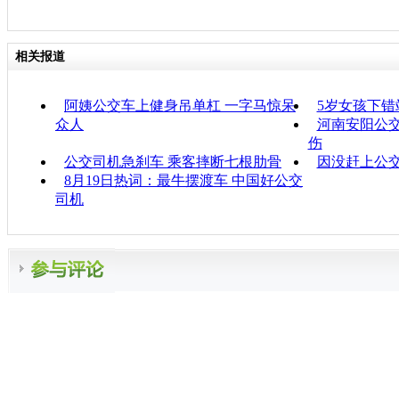
相关报道
阿姨公交车上健身吊单杠 一字马惊呆
5岁女孩下错
众人
河南安阳公交
伤
公交司机急刹车 乘客摔断七根肋骨
因没赶上公交
8月19日热词：最牛摆渡车 中国好公交
司机