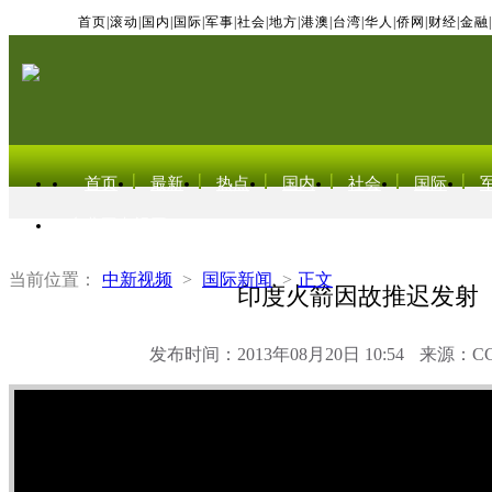
首页
|
滚动
|
国内
|
国际
|
军事
|
社会
|
地方
|
港澳
|
台湾
|
华人
|
侨网
|
财经
|
金融
|
首页
最新
热点
国内
社会
国际
东北亚电视网
当前位置：
中新视频
>
国际新闻
>
正文
印度火箭因故推迟发射
发布时间：2013年08月20日 10:54
来源：C