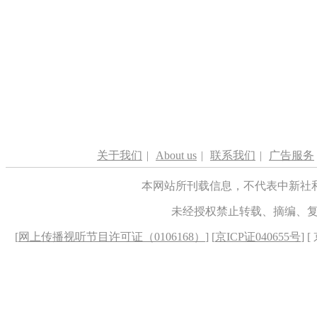
关于我们
|
About us
|
联系我们
|
广告服务
本网站所刊载信息，不代表中新社
未经授权禁止转载、摘编、
[
网上传播视听节目许可证（0106168）
] [
京ICP证040655号
] 