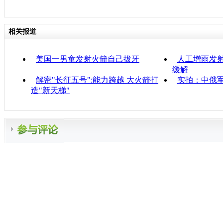
相关报道
美国一男童发射火箭自己拔牙
人工增雨发射
缓解
解密"长征五号":能力跨越 大火箭打
实拍：中俄
造"新天梯"